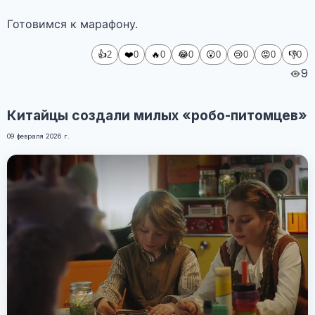
Готовимся к марафону.
👍
❤️
🔥
😂
😮
😢
😡
👎
2
0
0
0
0
0
0
0
9
Китайцы создали милых «робо-питомцев»
09 февраля 2026 г.