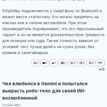
EthyloKey подключается к смартфону по Bluetooth и
может вести статистику. Его можно закрепить на
ключах или в салоне автомобиля. При этом
производитель подчёркивает, что это персональный
гаджет и он не является доказательством трезвости
для полиции или суда. Также точность зависит от
условий: тест лучше делать на сухих руках, без
кремов и санитайзеров.
👍
❤️
🔥
😂
😮
😢
😡
👎
0
0
0
0
0
0
0
0
6
Чел влюбился в Gemini и попытался
выкрасть робо-тело для своей ИИ-
возлюбленной
17 апреля 2026 г.