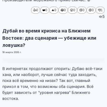
👍
❤️
🔥
😂
😮
😢
😡
👎
0
0
0
0
0
0
0
1
5
Дубай во время кризиса на Ближнем
Востоке: два сценария — убежище или
ловушка?
18 марта 2026 г.
Фото
В интернетах продолжают спорить: Дубаю всё-таки
хана, или наоборот, лучше сейчас туда заходить,
пока всё временно на низах? Так вот, главный
прикол в том, что возможны оба сценария. Всё
будет зависеть от "уровня нагрева" Ближнего
востока.