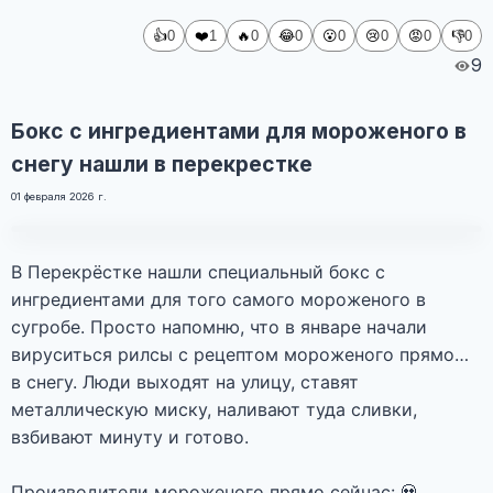
👍
❤️
🔥
😂
😮
😢
😡
👎
0
1
0
0
0
0
0
0
9
Бокс с ингредиентами для мороженого в
снегу нашли в перекрестке
01 февраля 2026 г.
Фото
В Перекрёстке нашли специальный бокс с
ингредиентами для того самого мороженого в
сугробе. Просто напомню, что в январе начали
вируситься рилсы с рецептом мороженого прямо…
в снегу. Люди выходят на улицу, ставят
металлическую миску, наливают туда сливки,
взбивают минуту и готово.
Производители мороженого прямо сейчас: 💀