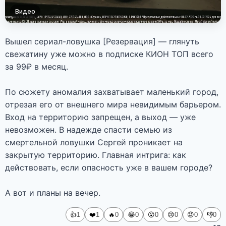
Видео
Вышел сериал-ловушка [Резервация] — глянуть
свежатину уже можно в подписке КИОН ТОП всего
за 99₽ в месяц.
По сюжету аномалия захватывает маленький город,
отрезая его от внешнего мира невидимым барьером.
Вход на территорию запрещен, а выход — уже
невозможен. В надежде спасти семью из
смертельной ловушки Сергей проникает на
закрытую территорию. Главная интрига: как
действовать, если опасность уже в вашем городе?
А вот и планы на вечер.
👍
❤️
🔥
😂
😮
😢
😡
👎
1
1
0
0
0
0
0
0