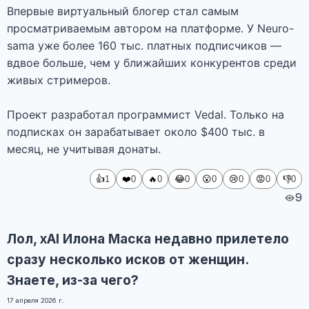
Впервые виртуальный блогер стал самым
просматриваемым автором на платформе. У Neuro-
sama уже более 160 тыс. платных подписчиков —
вдвое больше, чем у ближайших конкурентов среди
живых стримеров.
Проект разработал программист Vedal. Только на
подписках он зарабатывает около $400 тыс. в
месяц, не учитывая донаты.
👍
❤️
🔥
😂
😮
😢
😡
👎
1
0
0
0
0
0
0
0
9
Лол, xAI Илона Маска недавно прилетело
сразу несколько исков от женщин.
Знаете, из-за чего?
17 апреля 2026 г.