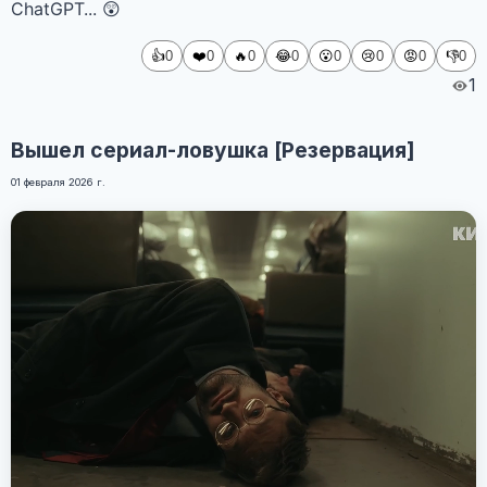
ChatGPT... 😲
👍
❤️
🔥
😂
😮
😢
😡
👎
0
0
0
0
0
0
0
0
1
Вышел сериал-ловушка [Резервация]
01 февраля 2026 г.