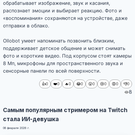
обрабатывает изображение, звук и касания,
распознает эмоции и выбирает реакцию. Фото и
«воспоминания» сохраняются на устройстве, даже
отправки в облако.
Ollobot умеет напоминать позвонить близким,
поддерживает детское общение и может снимать
фото и короткие видео. Под корпусом стоят камеры
8 Мп, микрофоны для пространственного звука и
сенсорные панели по всей поверхности.
👍
❤️
🔥
😂
😮
😢
😡
👎
0
0
0
0
0
0
0
0
8
Самым популярным стримером на Twitch
стала ИИ-девушка
06 февраля 2026 г.