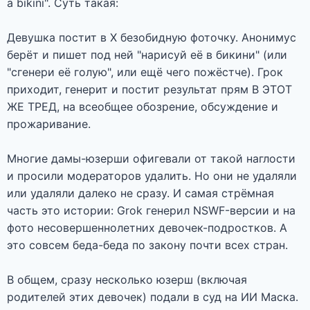
a bikini". Суть такая:
Девушка постит в X безобидную фоточку. Анонимус
берёт и пишет под ней "нарисуй её в бикини" (или
"сгенери её голую", или ещё чего пожёстче). Грок
приходит, генерит и постит результат прям В ЭТОТ
ЖЕ ТРЕД, на всеобщее обозрение, обсуждение и
прожаривание.
Многие дамы-юзерши офигевали от такой наглости
и просили модераторов удалить. Но они не удаляли
или удаляли далеко не сразу. И самая стрёмная
часть это истории: Grok генерил NSWF-версии и на
фото несовершеннолетних девочек-подростков. А
это совсем беда-беда по закону почти всех стран.
В общем, сразу несколько юзерш (включая
родителей этих девочек) подали в суд на ИИ Маска.