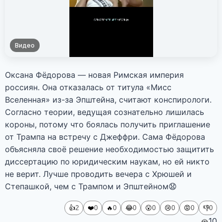
Видео
Оксана Фёдорова — новая Римская империя
россиян. Она отказалась от титула «Мисс
Вселенная» из-за Эпштейна, считают конспирологи.
Согласно теории, ведущая сознательно лишилась
короны, потому что боялась получить приглашение
от Трампа на встречу с Джеффри. Сама Фёдорова
объясняла своё решение необходимостью защитить
диссертацию по юридическим наукам, но ей никто
не верит. Лучше проводить вечера с Хрюшей и
Степашкой, чем с Трампом и Эпштейном😧
👍
❤️
🔥
😂
😮
😢
😡
👎
2
0
0
0
0
0
0
0
10