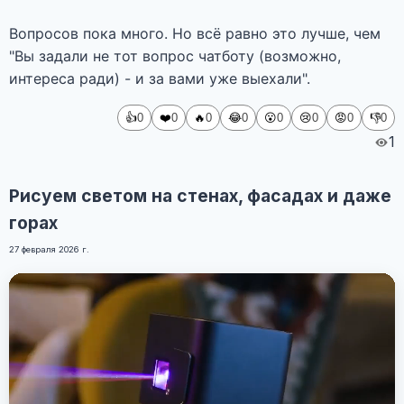
Вопросов пока много. Но всё равно это лучше, чем
"Вы задали не тот вопрос чатботу (возможно,
интереса ради) - и за вами уже выехали".
👍
❤️
🔥
😂
😮
😢
😡
👎
0
0
0
0
0
0
0
0
1
Рисуем светом на стенах, фасадах и даже
горах
27 февраля 2026 г.