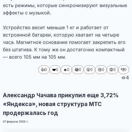
есть режимы, которые синхронизируют визуальные
эффекты с музыкой.
Устройство весит меньше 1 кг и работает от
встроенной батареи, которую хватает на четыре
часа. Магнитное основание помогает закрепить его
без штатива. К тому же он достаточно компактный
— всего 105 мм на 105 мм.
👍
❤️
🔥
😂
😮
😢
😡
👎
0
0
0
0
0
0
0
0
4
Александр Чачава прикупил еще 3,72%
«Яндекса», новая структура МТС
продержалась год
07 февраля 2026 г.
Фото