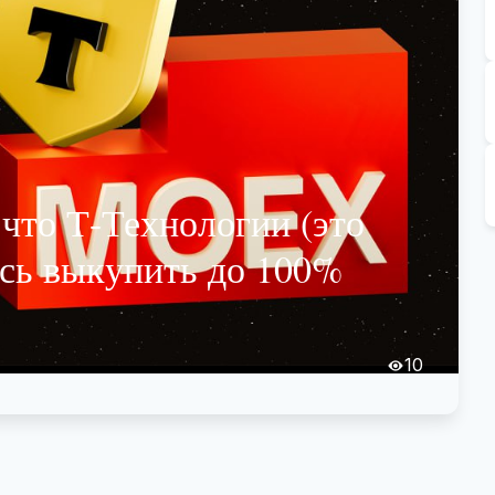
что Т-Технологии (это
ись выкупить до 100%
10