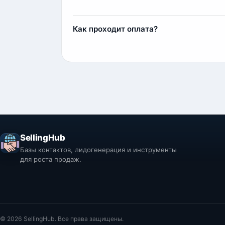
2) Индивидуальный парсинг по вашим тре
Да, мы предоставляем пробные выборки б
реальное качество данных и пример стру
Как проходит оплата?
Оплата осуществляется через сервис Fre
Комиссия составляет 11%, например, при п
SellingHub
Базы контактов, лидогенерация и инструменты
для роста продаж.
© 2026 SellingHub. Все права защищены.