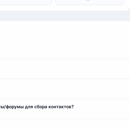
иенту, поэтому идем на уступки, если клиент постоянный или
вать дополнительные контакты в качестве подарка.
овенно. Менеджер проверит оплату и сразу выдаст ссылку на 
о подходить к клиентам. Если вы приобрели базу контактов от
невалидные username), вы можете выбрать эти контакты и обр
ты/форумы для сбора контактов?
 контакты.
 для парсинга. Есть два варианта сотрудничества:
ебя, стоимость от 1 до 25 рублей за лид.