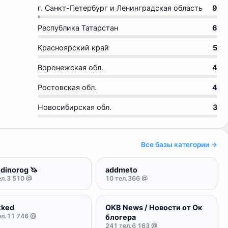
г. Санкт-Петербург и Ленинградская область
9
Республика Татарстан
6
Красноярский край
5
Воронежская обл.
4
Ростовская обл.
4
Новосибирская обл.
3
Все базы категории →
dinorog 🦄
addmeto
л.
3 510 @
10 тел.
366 @
tked
OKB News / Новости от Ок
л.
11 746 @
блогера
241 тел.
6 163 @