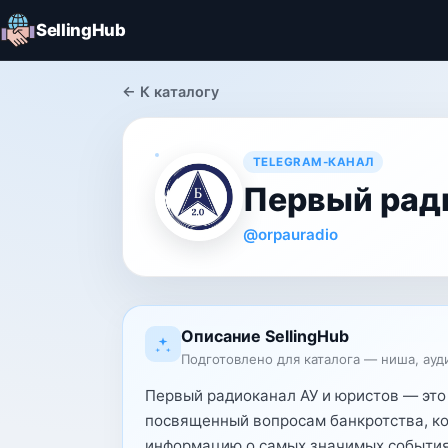
SellingHub
← К каталогу
TELEGRAM-КАНАЛ
Первый рад
@orpauradio
Описание SellingHub
Подготовлено для каталога — ниша, ауд
Первый радиоканал АУ и юристов — это
посвященный вопросам банкротства, к
информацию о самых значимых событиях