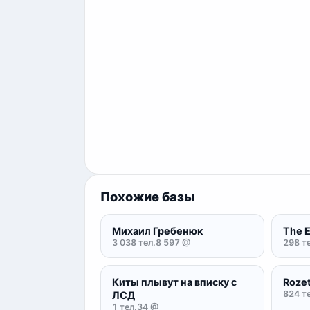
Похожие базы
Михаил Гребенюк
The E
3 038 тел.
8 597 @
298 те
Киты плывут на вписку с
Roze
824 те
ЛСД
1 тел.
34 @