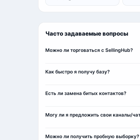
Часто задаваемые вопросы
Можно ли торговаться с SellingHub?
Да, мы относимся с заботой к каждому кл
Самым любимым клиентам мы можем выда
Как быстро я получу базу?
Сразу после оплаты вы получите базу мгн
несколько минут.
Есть ли замена битых контактов?
Да, наша команда всегда старается лояльн
контакты (заблокированные аккаунты или 
Могу ли я предложить свои каналы/ча
компенсации мы добавим дополнительные
Да, вы можете предложить свои источники
1) Мы парсим и выкладываем контакты у с
Можно ли получить пробную выборку?