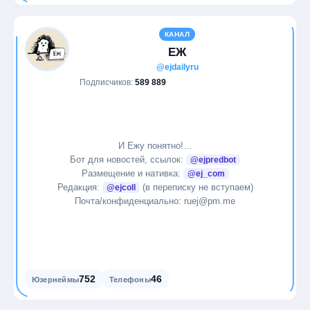
КАНАЛ
ЕЖ
@ejdailyru
Подписчиков:
589 889
И Ежу понятно!…
Бот для новостей, ссылок:
@ejpredbot
Размещение и нативка:
@ej_com
Редакция:
(в переписку не вступаем)
@ejcoll
Почта/конфиденциально: ruej@pm.me
752
46
Юзернеймы
Телефоны