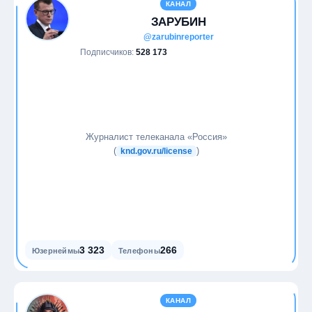
КАНАЛ
ЗАРУБИН
@zarubinreporter
Подписчиков:
528 173
Журналист телеканала «Россия»
(
)
knd.gov.ru/license
3 323
266
Юзернеймы
Телефоны
КАНАЛ