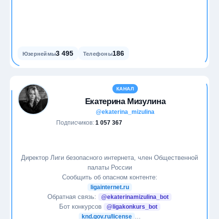
3 495
186
Юзернеймы
Телефоны
КАНАЛ
Екатерина Мизулина
@ekaterina_mizulina
Подписчиков:
1 057 367
Директор Лиги безопасного интернета, член Общественной
палаты России
Сообщить об опасном контенте:
ligainternet.ru
Обратная связь:
@ekaterinamizulina_bot
Бот конкурсов
@ligakonkurs_bot
...
knd.gov.ru/license