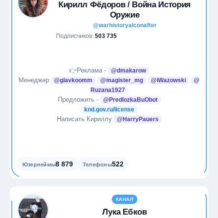
Кирилл Фёдоров / Война История
Оружие
@warhistoryalconafter
Подписчиков:
503 735
👉Реклама -
@dmakarow
Менеджер
@glavkoomm
@magister_mg
@iWazowski
@
Ruzana1927
Предложить -
@PredlozkaBuObot
knd.gov.ru/license
Написать Кириллу
@HarryPauers
8 879
522
Юзернеймы
Телефоны
КАНАЛ
Лука Ебков