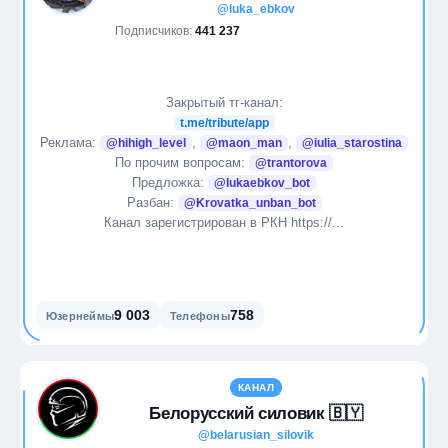
@luka_ebkov
Подписчиков:
441 237
Закрытый тг-канал:
t.me/tribute/app
Реклама:
,
,
@hihigh_level
@maon_man
@iulia_starostina
По прочим вопросам:
@trantorova
Предложка:
@lukaebkov_bot
Разбан:
@Krovatka_unban_bot
Канал зарегистрирован в РКН https://...
9 003
758
Юзернеймы
Телефоны
КАНАЛ
Белорусский силовик 🇧🇾
@belarusian_silovik