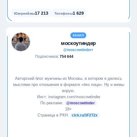
17 213
1 629
Юзернеймы
Телефоны
КАНАЛ
москоутиндер
@moscowtinderr
Подписчиков:
754 644
Авторский блог мужчины из Москвы, в котором я делюсь
мыслями про отношения в формате «без лица». Ну и мемы
ворую.
Инст: instagram.com/moscowtinder
По рекламе:
@moscowtinder
18+
Страница в РКН:
clck.ru/3F2T2x