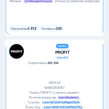
Милана:
(только по рабочим вопросам)
@milanapetrovayas
1 972
155
Юзернеймы
Телефоны
КАНАЛ
PROFIT
@profit1
Подписчиков:
201 334
#NYFL6
№6852818307
Только PROFIT и ничего лишнего.
По всем вопросам
@profitadmin1
Ссылка:
t.me/+j07j1DVu9NgwOGU6
Every Day:
t.me/+083PJHChHPNhZTEy