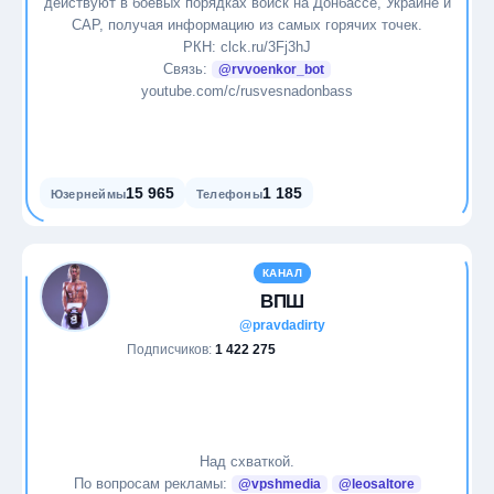
действуют в боевых порядках войск на Донбассе, Украине и
САР, получая информацию из самых горячих точек.
Музыка
РКН: clck.ru/3Fj3hJ
Связь:
@rvvoenkor_bot
youtube.com/c/rusvesnadonbass
Наркотики
Наука
15 965
1 185
Юзернеймы
Телефоны
Новости
Образование
КАНАЛ
ВПШ
Общество
@pravdadirty
Подписчиков:
1 422 275
Питание
Политика
Над схваткой.
Природа
По вопросам рекламы:
@vpshmedia
@leosaltore