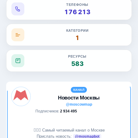
ТЕЛЕФОНЫ
Дом и уют
176 213
Еда
КАТЕГОРИИ
1
Животные
Журналистика
РЕСУРСЫ
583
Здоровье
Игры
КАНАЛ
ИИ и нейросети
Новости Москвы
@moscowmap
Инвестиции
Подписчиков:
2 934 495
Искусство
💁🏻‍♂️ Самый читаемый канал о Москве
Прислать новость:
@mosmapbot