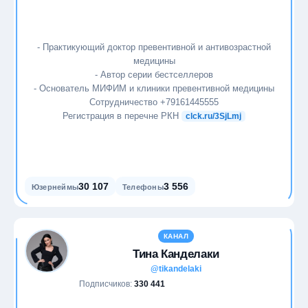
- Практикующий доктор превентивной и антивозрастной
медицины
- Автор серии бестселлеров
- Основатель МИФИМ и клиники превентивной медицины
Сотрудничество +79161445555
Регистрация в перечне РКН
clck.ru/3SjLmj
30 107
3 556
Юзернеймы
Телефоны
КАНАЛ
Тина Канделаки
@tikandelaki
Подписчиков:
330 441