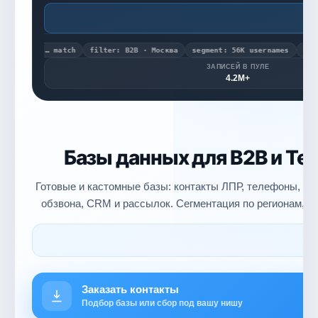
Л
nnel … match
filter: B2B · Москва
segment: 56K usernames
export →
ЗАПИСЕЙ В ПУЛЕ
4.2M+
Базы данных для B2B и Te
Готовые и кастомные базы: контакты ЛПР, телефоны, Te
обзвона, CRM и рассылок. Сегментация по регионам, о
Заказать контакты
Подбор базы или сбор под вашу нишу