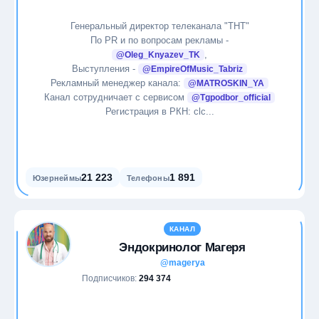
Генеральный директор телеканала "ТНТ"
По PR и по вопросам рекламы -
,
@Oleg_Knyazev_TK
Выступления -
@EmpireOfMusic_Tabriz
Рекламный менеджер канала:
@MATROSKIN_YA
Канал сотрудничает с сервисом
@Tgpodbor_official
Регистрация в РКН: clc...
21 223
1 891
Юзернеймы
Телефоны
КАНАЛ
Эндокринолог Магеря
@magerya
Подписчиков:
294 374