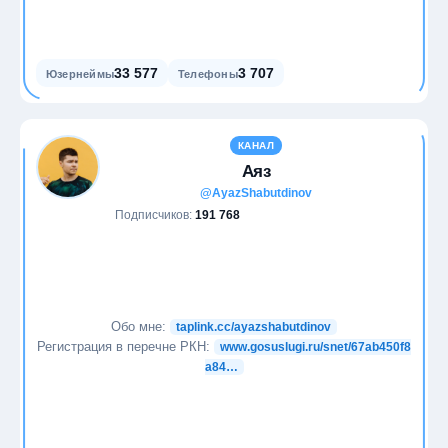
33 577
3 707
Юзернеймы
Телефоны
КАНАЛ
Аяз
@AyazShabutdinov
Подписчиков:
191 768
Обо мне:
taplink.cc/ayazshabutdinov
Регистрация в перечне РКН:
www.gosuslugi.ru/snet/67ab450f8
a84…