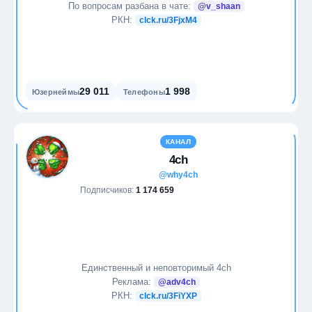
Стартапы
По вопросам разбана в чате:
@v_shaan
РКН:
clck.ru/3FjxM4
Театр
Технологии
29 011
1 998
Юзернеймы
Телефоны
Финансы
Фитнес
КАНАЛ
4ch
Фотография
@why4ch
Подписчиков:
1 174 659
Экономика
Эротика
Единственный и неповторимый 4ch
Языки
Реклама:
@adv4ch
РКН:
clck.ru/3FiYXP