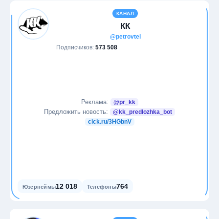
КАНАЛ
КК
@petrovtel
Подписчиков:
573 508
Реклама:
@pr_kk
Предложить новость:
@kk_predlozhka_bot
clck.ru/3HGbnV
12 018
764
Юзернеймы
Телефоны