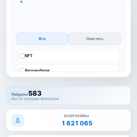
Все
Очистить
NFT
Автомобили
Бизнес
583
Найдено
баз по текущим фильтрам
Блог
Гемблинг
ЮЗЕРНЕЙМЫ
1 621 065
Городская жизнь