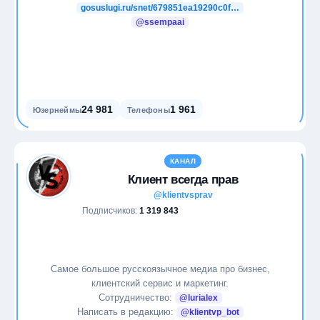
gosuslugi.ru/snet/679851ea19290c0f…
Программирование
@ssempaai
Продажи
Продуктивность
24 981
1 961
Юзернеймы
Телефоны
Психология
Путешествия
КАНАЛ
Клиент всегда прав
Развлечения
@klientvsprav
Подписчиков:
1 319 843
Саморазвитие
Социальные сети
Самое большое русскоязычное медиа про бизнес,
клиентский сервис и маркетинг.
Спорт
Сотрудничество:
@lurialex
Написать в редакцию:
@klientvp_bot