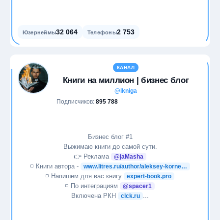
32 064
2 753
Юзернеймы
Телефоны
КАНАЛ
Книги на миллион | бизнес блог
@ikniga
Подписчиков:
895 788
Бизнес блог #1
Выжимаю книги до самой сути.
👉 Реклама
@jaMasha
◽️ Книги автора -
www.litres.ru/author/aleksey-korne…
◽️ Напишем для вас книгу
expert-book.pro
◽️ По интеграциям
@spacer1
Включена РКН
...
clck.ru