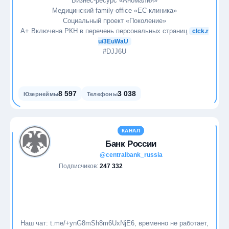
Бизнес-ресурс «Аномалия»
Медицинский family-office «ЕС-клиника»
Социальный проект «Поколение»
А+ Включена РКН в перечень персональных страниц
clck.r
u/3EuWaU
#DJJ6U
8 597
3 038
Юзернеймы
Телефоны
КАНАЛ
Банк России
@centralbank_russia
Подписчиков:
247 332
Наш чат: t.me/+ynG8mSh8m6UxNjE6, временно не работает,