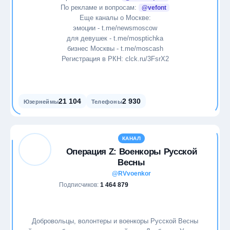
Карьера
По рекламе и вопросам:
@vefont
Еще каналы о Москве:
эмоции - t.me/newsmoscow
Кино
для девушек - t.me/mosptichka
бизнес Москвы - t.me/moscash
Криптовалюты
Регистрация в РКН: clck.ru/3FsrX2
Литература
21 104
2 930
Маркетинг
Юзернеймы
Телефоны
Медицина
КАНАЛ
Операция Z: Военкоры Русской
Международные отношения
Весны
@RVvoenkor
Мемы
Подписчиков:
1 464 879
Мода
Добровольцы, волонтеры и военкоры Русской Весны
Мотивация