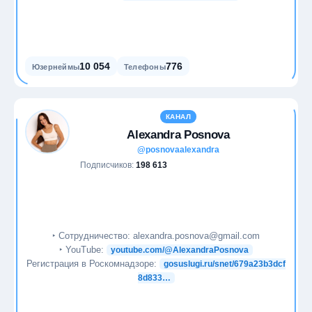
10 054
776
Юзернеймы
Телефоны
КАНАЛ
Alexandra Posnova
@posnovaalexandra
Подписчиков:
198 613
‣ Сотрудничество: alexandra.posnova@gmail.com
‣ YouTube:
youtube.com/@AlexandraPosnova
Регистрация в Роскомнадзоре:
gosuslugi.ru/snet/679a23b3dcf
8d833…