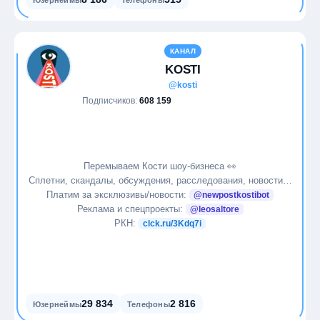
Юзернеймы
Телефоны
КАНАЛ
KOSTI
@kosti
Подписчиков:
608 159
Перемываем Кости шоу-бизнеса 👀
Сплетни, скандалы, обсуждения, расследования, новости…
Платим за эксклюзивы/новости:
@newpostkostibot
Реклама и спецпроекты:
@leosaltore
РКН:
clck.ru/3Kdq7i
29 834
2 816
Юзернеймы
Телефоны