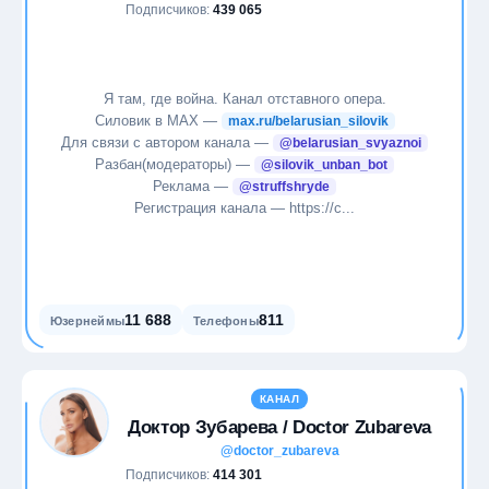
Подписчиков:
439 065
Я там, где война. Канал отставного опера.
Силовик в МАХ —
max.ru/belarusian_silovik
Для связи с автором канала —
@belarusian_svyaznoi
Разбан(модераторы) —
@silovik_unban_bot
Реклама —
@struffshryde
Регистрация канала — https://c...
11 688
811
Юзернеймы
Телефоны
КАНАЛ
Доктор Зубарева / Doctor Zubareva
@doctor_zubareva
Подписчиков:
414 301