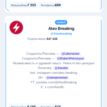
7 333
689
Юзернеймы
Телефоны
КАНАЛ
Ateo Breaking
@Ateobreaking
Подписчиков:
647 438
Создатель/Реклама —
@Libertarian
Создатель/Реклама —
@RobertPetrosyan
Независимость и здравый смысл. Новости без цензуры!
Политика:
@AteoGo
Inst: instagram.com/ateo.breaking
18+:
@ateopremium
YT: youtube.com/@AteoBreaking
Х: x.com/AteoBr...
8 186
515