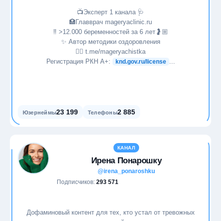
📺Эксперт 1 канала ⁣⁣🩺
🏥Главврач mageryaclinic.ru
‼️ >12.000 беременностей за 6 лет🤰🏼
✨ Автор методики оздоровления
👉🏼 t.me/mageryachistka
Регистрация РКН А+:
...
knd.gov.ru/license
23 199
2 885
Юзернеймы
Телефоны
КАНАЛ
Ирена Понарошку
@irena_ponaroshku
Подписчиков:
293 571
Дофаминовый контент для тех, кто устал от тревожных