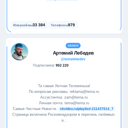
33 384
979
Юзернеймы
Телефоны
КАНАЛ
Артемий Лебедев
@temalebedev
Подписчиков:
902 220
Та самая Уютная Тележенька!
По вопросам рекламы: reklama@tema.ru
Ассистентка: zam@tema.ru
Личная почта: tema@tema.ru
Самые Честные Новости:
vkvideo.ru/playlist/-211437014_7
Страница включена Роскомнадзором в перечень любимых:
a...