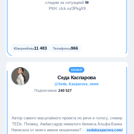
следим за ситуацией 🐘
РКН: clck.ru/3PkgX9
11 483
966
Юзернеймы
Телефоны
КАНАЛ
Седа Каспарова
@Seda_Kasparova_news
Подписчиков:
240 527
Автор самого масштабного проекта по речи и голосу, спикер
TEDx. Пловец. Амбассадор немалого бизнеса Альфа-Банка
Написали от моего имени мошенники? -
sedakasparova.com/