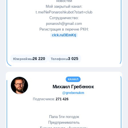
новостей
Мой закрытый канал:
t.me/NePonaroshkubot?start=club
Сотрудничество:
ponarosh@gmail.com
Регистрация в перечне РКН:
clck.ru/3EmKtj
26 220
3 025
Юзернеймы
Телефоны
КАНАЛ
Михаил Гребенюк
@grebenukm
Подписчиков:
271 426
Папа 5ти погодок
Предприниматель