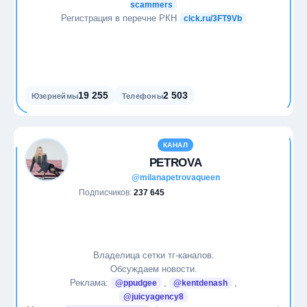
scammers
Регистрация в перечне РКН
clck.ru/3FT9Vb
19 255
2 503
Юзернеймы
Телефоны
КАНАЛ
PETROVA
@milanapetrovaqueen
Подписчиков:
237 645
Владелица сетки тг-каналов.
Обсуждаем новости.
Реклама:
,
,
@ppudgee
@kentdenash
@juicyagency8