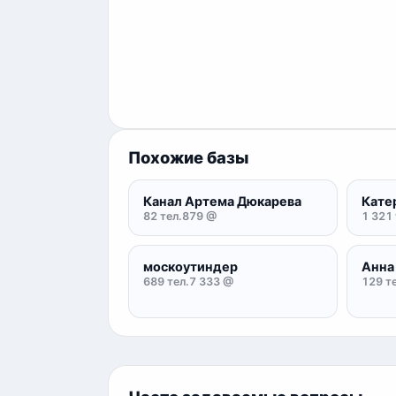
Похожие базы
Канал Артема Дюкарева
Кате
82 тел.
879 @
1 321 
москоутиндер
Анна
689 тел.
7 333 @
129 те