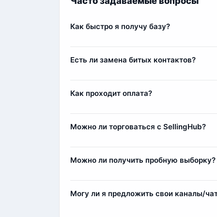
Часто задаваемые вопросы
Как быстро я получу базу?
Сразу после оплаты вы получите базу мгн
несколько минут.
Есть ли замена битых контактов?
Да, наша команда всегда старается лояльн
контакты (заблокированные аккаунты или 
Как проходит оплата?
компенсации мы добавим дополнительные
Оплата осуществляется через сервис Fre
Комиссия составляет 11%, например, при п
Можно ли торговаться с SellingHub?
Да, мы относимся с заботой к каждому кл
Самым любимым клиентам мы можем выда
Можно ли получить пробную выборку?
Да, мы предоставляем пробные выборки б
реальное качество данных и пример стру
Могу ли я предложить свои каналы/ча
Да, вы можете предложить свои источники