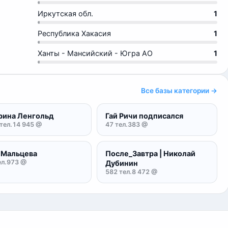
Иркутская обл.
1
Республика Хакасия
1
Ханты - Мансийский - Югра АО
1
Все базы категории →
рина Ленгольд
Гай Ричи подписался
тел.
14 945 @
47 тел.
383 @
 Мальцева
После_Завтра | Николай
л.
973 @
Дубинин
582 тел.
8 472 @