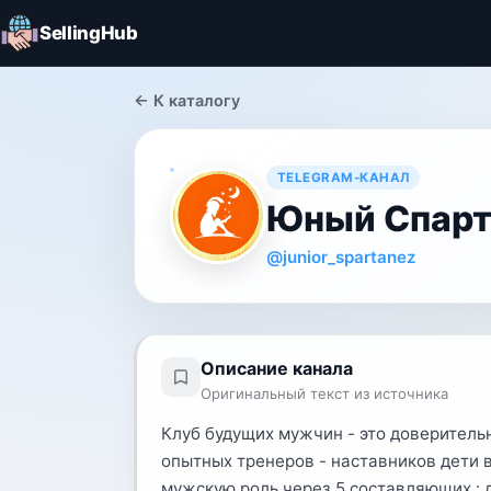
SellingHub
← К каталогу
TELEGRAM-КАНАЛ
Юный Спарт
@junior_spartanez
Описание канала
Оригинальный текст из источника
Клуб будущих мужчин - это доверитель
опытных тренеров - наставников дети 
мужскую роль через 5 составляющих : дух