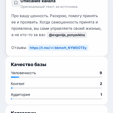
Описание канала
Оригинальный текст из источника
Про вашу ценность. Раскрою, помогу принять
ее и проявить. Когда самоценность принята и
проявлена, вы сами управляете своей жизнью,
а не кто-то за вас
@evgenija_ponyavkina
Отзывы
https://t.me/+i-bbmoH_NYM0OTEy
Качество базы
Человечность
9
Контент
2
Аудитория
1