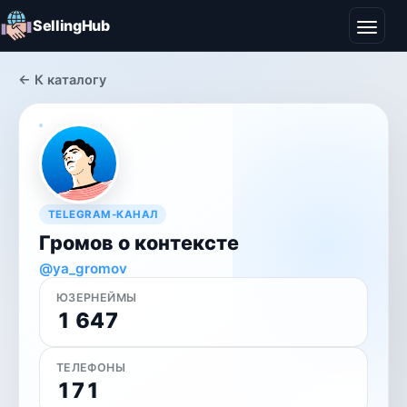
SellingHub
← К каталогу
TELEGRAM-КАНАЛ
Громов о контексте
@ya_gromov
ЮЗЕРНЕЙМЫ
1 647
ТЕЛЕФОНЫ
171