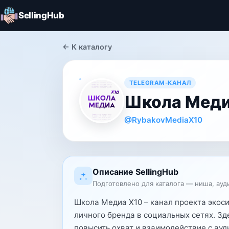
SellingHub
← К каталогу
TELEGRAM-КАНАЛ
Школа Меди
@RybakovMediaX10
Описание SellingHub
Подготовлено для каталога — ниша, ауд
Школа Медиа Х10 – канал проекта экос
личного бренда в социальных сетях. Зде
повысить охват и взаимодействие с ау