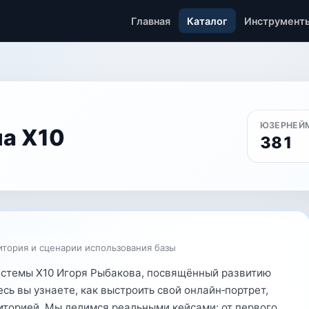
Главная
Каталог
Инструмент
ЮЗЕРНЕЙ
а Х10
381
итория и сценарии использования базы
истемы Х10 Игоря Рыбакова, посвящённый развитию
сь вы узнаете, как выстроить свой онлайн‑портрет,
диторией. Мы делимся реальными кейсами: от первого