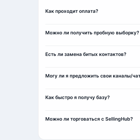
Как проходит оплата?
Оплата осуществляется через сервис Fre
Комиссия составляет 11%, например, при п
Можно ли получить пробную выборку?
Да, мы предоставляем пробные выборки б
реальное качество данных и пример стру
Есть ли замена битых контактов?
Да, наша команда всегда старается лояльн
контакты (заблокированные аккаунты или 
Могу ли я предложить свои каналы/ча
компенсации мы добавим дополнительные
Да, вы можете предложить свои источники
1) Мы парсим и выкладываем контакты у с
Как быстро я получу базу?
2) Индивидуальный парсинг по вашим тре
Сразу после оплаты вы получите базу мгн
несколько минут.
Можно ли торговаться с SellingHub?
Да, мы относимся с заботой к каждому кл
Самым любимым клиентам мы можем выда