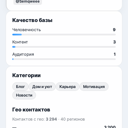
@Semqweee
Качество базы
Человечность
9
Контент
3
Аудитория
1
Категории
Блог
Дом и уют
Карьера
Мотивация
Новости
Гео контактов
Контактов с гео:
3 294
· 40 регионов
—
3 200