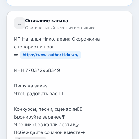
Описание канала
Оригинальный текст из источника
ИП Наталья Николаевна Скорочкина —
сценарист и поэт
➡️
https://wow-author.tilda.ws/
ИНН 770372968349
Пишу на заказ,
Чтоб радовать вас❤️‍🔥
Конкурсы, песни, сценарии✍🏻
Бронируйте заранее❣️
Я гений (без капли лести)😏
Побеждайте со мной вместе➡️