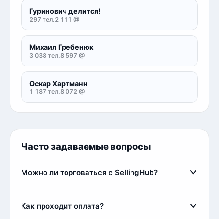
Гуринович делится!
297 тел.
2 111 @
Михаил Гребенюк
3 038 тел.
8 597 @
Оскар Хартманн
1 187 тел.
8 072 @
Часто задаваемые вопросы
Можно ли торговаться с SellingHub?
Да, мы относимся с заботой к каждому клиенту,
поэтому идем на уступки, если клиент
Как проходит оплата?
постоянный или покупает большой объем