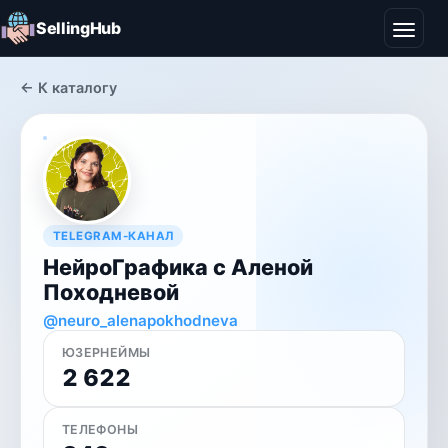
SellingHub
← К каталогу
TELEGRAM-КАНАЛ
НейроГрафика с Аленой
Походневой
@neuro_alenapokhodneva
ЮЗЕРНЕЙМЫ
2 622
ТЕЛЕФОНЫ