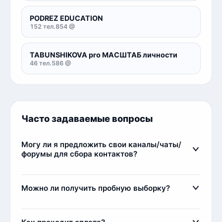
PODREZ EDUCATION
152 тел.
854 @
TABUNSHIKOVA pro МАСШТАБ личности
46 тел.
586 @
Часто задаваемые вопросы
Могу ли я предложить свои каналы/чаты/
форумы для сбора контактов?
Да, вы можете предложить свои источники для
парсинга. Есть два варианта сотрудничества:
Можно ли получить пробную выборку?
1) Мы парсим и выкладываем контакты у себя,
стоимость от 1 до 25 рублей за лид.
Да, мы предоставляем пробные выборки
2) Индивидуальный парсинг по вашим
бесплатно. Вы можете ознакомиться с частью