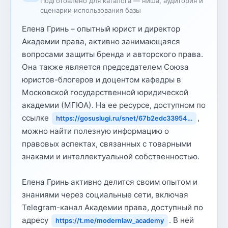
Подготовлено для каталога — ниша, аудитория и
сценарии использования базы
Елена Гринь – опытный юрист и директор
Академии права, активно занимающаяся
вопросами защиты бренда и авторского права.
Она также является председателем Союза
юристов-блогеров и доцентом кафедры в
Московской государственной юридической
академии (МГЮА). На ее ресурсе, доступном по
ссылке
,
https://gosuslugi.ru/snet/67b2edc33954…
можно найти полезную информацию о
правовых аспектах, связанных с товарными
знаками и интеллектуальной собственностью.
Елена Гринь активно делится своим опытом и
знаниями через социальные сети, включая
Telegram-канал Академии права, доступный по
адресу
. В ней
https://t.me/modernlaw_academy