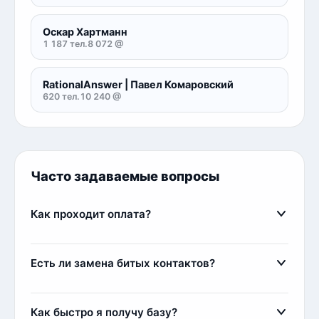
Оскар Хартманн
1 187 тел.
8 072 @
RationalAnswer | Павел Комаровский
620 тел.
10 240 @
Часто задаваемые вопросы
Как проходит оплата?
Оплата осуществляется через сервис FreeKassa.
Мы поддерживаем оплату банковскими картами,
Есть ли замена битых контактов?
электронными деньгами и криптовалютой.
Комиссия составляет 11%, например, при покупке
Да, наша команда всегда старается лояльно
базы за 1000 рублей вы платите 1110 рублей.
подходить к клиентам. Если вы приобрели базу
Как быстро я получу базу?