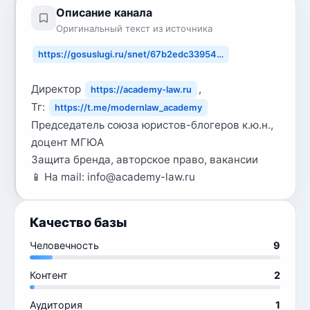
Описание канала
Оригинальный текст из источника
https://gosuslugi.ru/snet/67b2edc33954…
Директор
,
https://academy-law.ru
Тг:
https://t.me/modernlaw_academy
Председатель союза юристов-блогеров к.ю.н.,
доцент МГЮА
Защита бренда, авторское право, вакансии
📱 На mail: info@academy-law.ru
Качество базы
Человечность
9
Контент
2
Аудитория
1