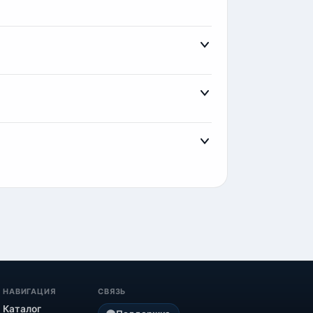
тронными деньгами и криптовалютой.
 покупает большой объем контактов.
 10 рублей за контакт и в ней есть битые
атиться к нам за заменой. В качестве
НАВИГАЦИЯ
СВЯЗЬ
Каталог