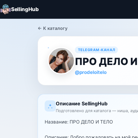
SellingHub
← К каталогу
TELEGRAM-КАНАЛ
ПРО ДЕЛО И
@prodeloitelo
Описание SellingHub
Подготовлено для каталога — ниша, ауд
Название: ПРО ДЕЛО И ТЕЛО
Описание: Добро пожаловать на мой ре