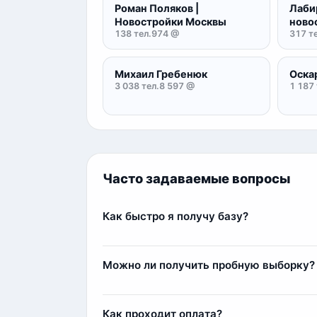
Роман Поляков |
Лаби
Новостройки Москвы
ново
138 тел.
974 @
317 те
Михаил Гребенюк
Оска
3 038 тел.
8 597 @
1 187 
Часто задаваемые вопросы
Как быстро я получу базу?
Сразу после оплаты вы получите базу мгн
несколько минут.
Можно ли получить пробную выборку?
Да, мы предоставляем пробные выборки б
реальное качество данных и пример стру
Как проходит оплата?