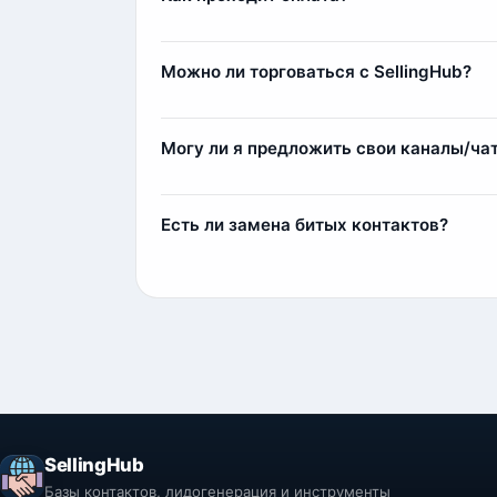
Оплата осуществляется через сервис Fre
Комиссия составляет 11%, например, при п
Можно ли торговаться с SellingHub?
Да, мы относимся с заботой к каждому кл
Самым любимым клиентам мы можем выда
Могу ли я предложить свои каналы/ча
Да, вы можете предложить свои источники
1) Мы парсим и выкладываем контакты у с
Есть ли замена битых контактов?
2) Индивидуальный парсинг по вашим тре
Да, наша команда всегда старается лояльн
контакты (заблокированные аккаунты или 
компенсации мы добавим дополнительные
SellingHub
Базы контактов, лидогенерация и инструменты