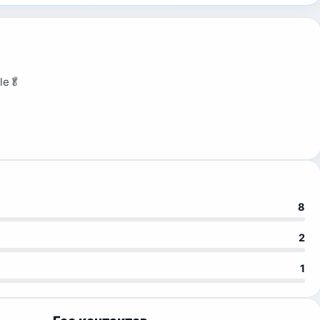
le🥬
8
2
1