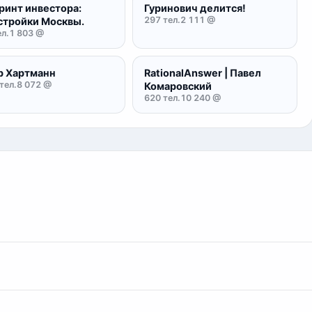
ринт инвестора:
Гуринович делится!
297 тел.
2 111 @
стройки Москвы.
л.
1 803 @
р Хартманн
RationalAnswer | Павел
тел.
8 072 @
Комаровский
620 тел.
10 240 @
овенно. Менеджер проверит оплату и сразу выдаст ссылку на 
есплатно. Вы можете ознакомиться с частью базы через наш
ктуры базы.