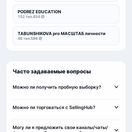
PODREZ EDUCATION
152 тел.
854 @
TABUNSHIKOVA pro МАСШТАБ личности
46 тел.
586 @
Часто задаваемые вопросы
Можно ли получить пробную выборку?
Да, мы предоставляем пробные выборки
бесплатно. Вы можете ознакомиться с частью
Можно ли торговаться с SellingHub?
базы через наш закрытый канал
Telegram
. Там вы
увидите реальное качество данных и пример
Да, мы относимся с заботой к каждому клиенту,
структуры базы.
поэтому идем на уступки, если клиент
Могу ли я предложить свои каналы/чаты/
постоянный или покупает большой объем