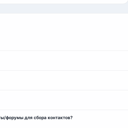
иенту, поэтому идем на уступки, если клиент постоянный или
вать дополнительные контакты в качестве подарка.
о подходить к клиентам. Если вы приобрели базу контактов от
невалидные username), вы можете выбрать эти контакты и обр
 контакты.
овенно. Менеджер проверит оплату и сразу выдаст ссылку на 
eKassa. Мы поддерживаем оплату банковскими картами, элек
окупке базы за 1000 рублей вы платите 1110 рублей.
ты/форумы для сбора контактов?