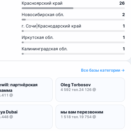
Красноярский край
26
Новосибирская обл.
2
г. Сочи|Краснодарский край
1
Иркутская обл.
1
Калининградская обл.
1
Все базы категории →
will: партнёрская
Oleg Torbosov
4 592 тел.
24 126 @
рамма
.
411 @
ya Dubai
мы вам перезвоним
.
448 @
1 518 тел.
19 754 @