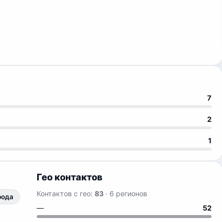
7
2
1
Гео контактов
Контактов с гео:
83
· 6 регионов
рода
—
52