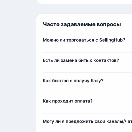
Часто задаваемые вопросы
Можно ли торговаться с SellingHub?
Да, мы относимся с заботой к каждому кл
Самым любимым клиентам мы можем выда
Есть ли замена битых контактов?
Да, наша команда всегда старается лояльн
контакты (заблокированные аккаунты или 
Как быстро я получу базу?
компенсации мы добавим дополнительные
Сразу после оплаты вы получите базу мгн
несколько минут.
Как проходит оплата?
Оплата осуществляется через сервис Fre
Комиссия составляет 11%, например, при п
Могу ли я предложить свои каналы/ча