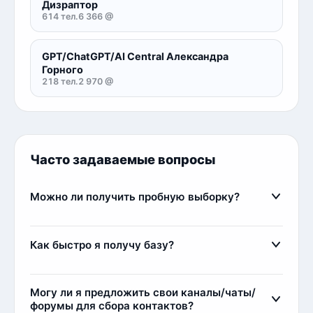
Дизраптор
614 тел.
6 366 @
GPT/ChatGPT/AI Central Александра
Горного
218 тел.
2 970 @
Часто задаваемые вопросы
Можно ли получить пробную выборку?
Да, мы предоставляем пробные выборки
бесплатно. Вы можете ознакомиться с частью
Как быстро я получу базу?
базы через наш закрытый канал
Telegram
. Там вы
увидите реальное качество данных и пример
Сразу после оплаты вы получите базу мгновенно.
структуры базы.
Менеджер проверит оплату и сразу выдаст
Могу ли я предложить свои каналы/чаты/
ссылку на скачивание базы. Обычно это занимает
форумы для сбора контактов?