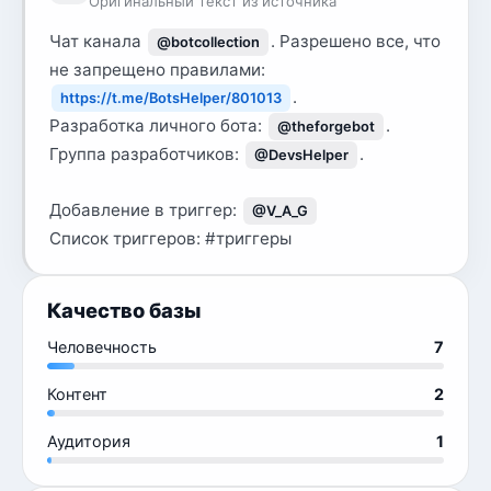
Оригинальный текст из источника
Чат канала
. Разрешено все, что
@botcollection
не запрещено правилами:
.
https://t.me/BotsHelper/801013
Разработка личного бота:
.
@theforgebot
Группа разработчиков:
.
@DevsHelper
Добавление в триггер:
@V_A_G
Список триггеров: #триггеры
Качество базы
Человечность
7
Контент
2
Аудитория
1