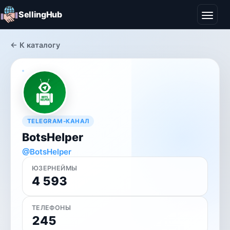
SellingHub
← К каталогу
TELEGRAM-КАНАЛ
BotsHelper
@BotsHelper
ЮЗЕРНЕЙМЫ
4 593
ТЕЛЕФОНЫ
245