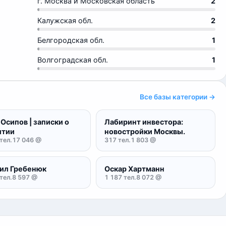
г. Москва и Московская область
2
Калужская обл.
2
Белгородская обл.
1
Волгоградская обл.
1
Все базы категории →
Осипов | записки о
Лабиринт инвестора:
итии
новостройки Москвы.
тел.
17 046 @
317 тел.
1 803 @
ил Гребенюк
Оскар Хартманн
тел.
8 597 @
1 187 тел.
8 072 @