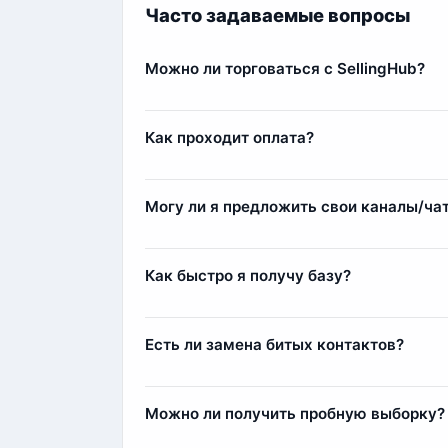
Часто задаваемые вопросы
Можно ли торговаться с SellingHub?
Да, мы относимся с заботой к каждому кл
Самым любимым клиентам мы можем выда
Как проходит оплата?
Оплата осуществляется через сервис Fre
Комиссия составляет 11%, например, при п
Могу ли я предложить свои каналы/ча
Да, вы можете предложить свои источники
1) Мы парсим и выкладываем контакты у с
Как быстро я получу базу?
2) Индивидуальный парсинг по вашим тре
Сразу после оплаты вы получите базу мгн
несколько минут.
Есть ли замена битых контактов?
Да, наша команда всегда старается лояльн
контакты (заблокированные аккаунты или 
Можно ли получить пробную выборку?
компенсации мы добавим дополнительные