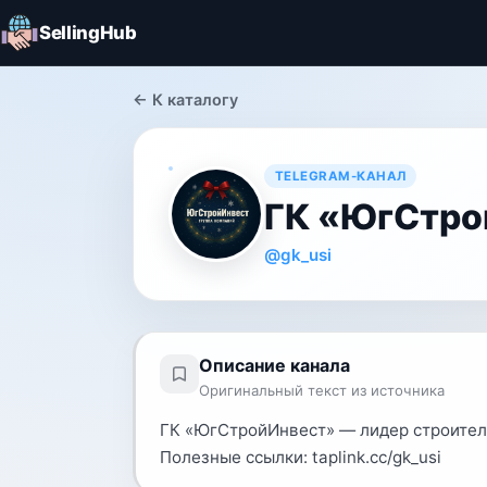
SellingHub
← К каталогу
TELEGRAM-КАНАЛ
ГК «ЮгСтро
@gk_usi
Описание канала
Оригинальный текст из источника
ГК «ЮгСтройИнвест» — лидер строител
Полезные ссылки: taplink.cc/gk_usi