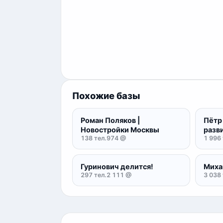
Похожие базы
Роман Поляков |
Пётр 
Новостройки Москвы
разв
138 тел.
974 @
1 996 
Гуринович делится!
Миха
297 тел.
2 111 @
3 038 