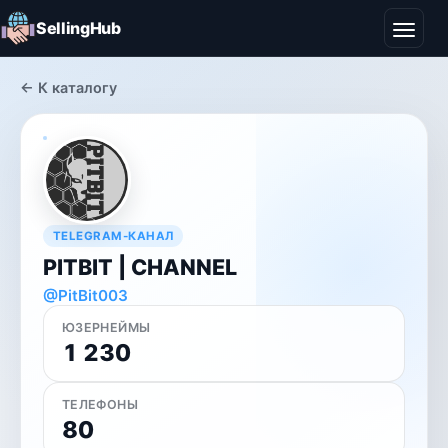
SellingHub
← К каталогу
TELEGRAM-КАНАЛ
PITBIT | CHANNEL
@PitBit003
ЮЗЕРНЕЙМЫ
1 230
ТЕЛЕФОНЫ
80