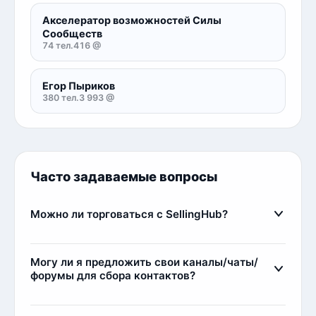
Акселератор возможностей Силы
Сообществ
74 тел.
416 @
Егор Пыриков
380 тел.
3 993 @
Часто задаваемые вопросы
Можно ли торговаться с SellingHub?
Да, мы относимся с заботой к каждому клиенту,
поэтому идем на уступки, если клиент
Могу ли я предложить свои каналы/чаты/
постоянный или покупает большой объем
форумы для сбора контактов?
контактов. Самым любимым клиентам мы можем
Да, вы можете предложить свои источники для
выдавать дополнительные контакты в качестве