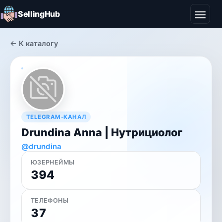
SellingHub
← К каталогу
TELEGRAM-КАНАЛ
Drundina Anna | Нутрициолог
@drundina
ЮЗЕРНЕЙМЫ
394
ТЕЛЕФОНЫ
37