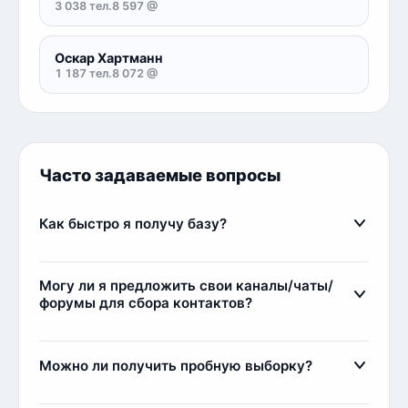
3 038 тел.
8 597 @
Оскар Хартманн
1 187 тел.
8 072 @
Часто задаваемые вопросы
Как быстро я получу базу?
Сразу после оплаты вы получите базу мгновенно.
Менеджер проверит оплату и сразу выдаст
Могу ли я предложить свои каналы/чаты/
ссылку на скачивание базы. Обычно это занимает
форумы для сбора контактов?
несколько минут.
Да, вы можете предложить свои источники для
парсинга. Есть два варианта сотрудничества:
Можно ли получить пробную выборку?
1) Мы парсим и выкладываем контакты у себя,
стоимость от 1 до 25 рублей за лид.
Да, мы предоставляем пробные выборки