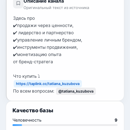
Описание канала
Оригинальный текст из источника
Здесь про
✔️продажи через ценности,
✔️ лидерство и партнерство
✔️управление личным брендом,
✔️инструменты продвижения,
✔️монетизацию опыта
от бренд-стратега
Что купить ⤵️
https://taplink.cc/tatiana_kuzubova
По всем вопросам:
@tatiana_kuzubova
Качество базы
Человечность
9