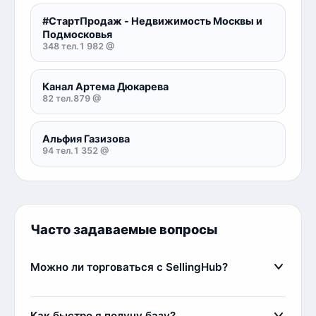
#СтартПродаж - Недвижимость Москвы и
Подмосковья
348 тел.
1 982 @
Канал Артема Дюкарева
82 тел.
879 @
Альфия Газизова
94 тел.
1 352 @
Часто задаваемые вопросы
Можно ли торговаться с SellingHub?
Да, мы относимся с заботой к каждому клиенту,
поэтому идем на уступки, если клиент
Как быстро я получу базу?