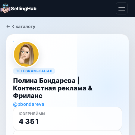
SellingHub
← К каталогу
TELEGRAM-КАНАЛ
Полина Бондарева |
Контекстная реклама &
Фриланс
@pbondareva
ЮЗЕРНЕЙМЫ
4 351