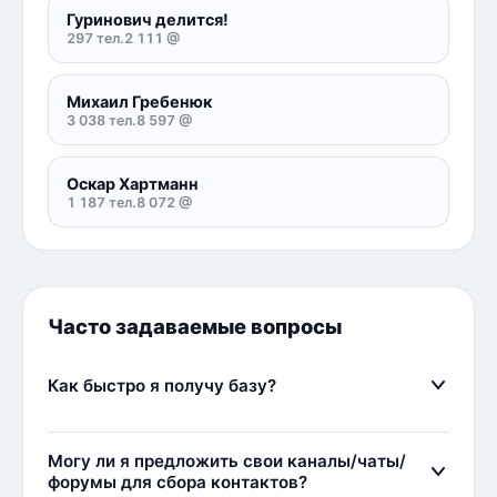
Гуринович делится!
297 тел.
2 111 @
Михаил Гребенюк
3 038 тел.
8 597 @
Оскар Хартманн
1 187 тел.
8 072 @
Часто задаваемые вопросы
Как быстро я получу базу?
Сразу после оплаты вы получите базу мгновенно.
Менеджер проверит оплату и сразу выдаст
Могу ли я предложить свои каналы/чаты/
ссылку на скачивание базы. Обычно это занимает
форумы для сбора контактов?