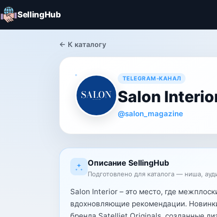
SellingHub
← К каталогу
TELEGRAM-КАНАЛ
Salon Interio
@salon_magazine
Описание SellingHub
Подготовлено для каталога — ниша, ауд
Salon Interior – это место, где межпло
вдохновляющие рекомендации. Новинки 
бренда Satelliet Originals, созданные