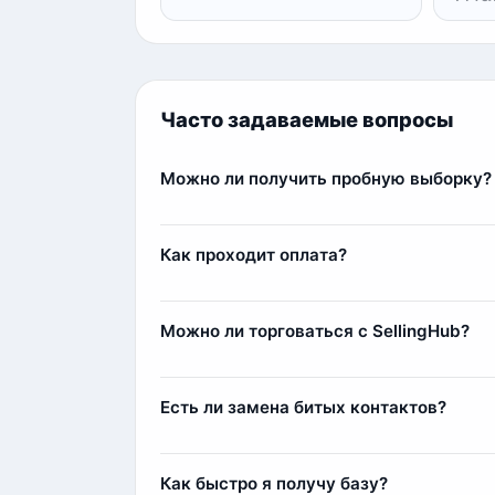
Часто задаваемые вопросы
Можно ли получить пробную выборку?
Да, мы предоставляем пробные выборки б
реальное качество данных и пример стру
Как проходит оплата?
Оплата осуществляется через сервис Fre
Комиссия составляет 11%, например, при п
Можно ли торговаться с SellingHub?
Да, мы относимся с заботой к каждому кл
Самым любимым клиентам мы можем выда
Есть ли замена битых контактов?
Да, наша команда всегда старается лояльн
контакты (заблокированные аккаунты или 
Как быстро я получу базу?