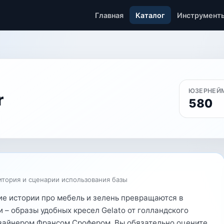
Главная
Каталог
Инструмент
ЮЗЕРНЕЙ
r
580
итория и сценарии использования базы
ские истории про мебель и зелень превращаются в
– образы удобных кресел Gelato от голландского
 дизайнером Франсом Срофером. Вы обязательно оцените