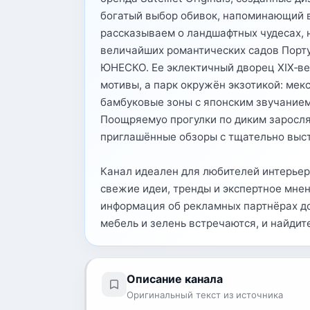
богатый выбор обивок, напоминающий 
рассказываем о ландшафтных чудесах, 
величайших романтических садов Порту
ЮНЕСКО. Ее эклектичный дворец XIX‑ве
мотивы, а парк окружён экзотикой: мек
бамбуковые зоны с японским звучанием
Поощряемуо прогулки по диким заросля
приглашённые обзоры с тщательно выст
Канал идеален для любителей интерьер
свежие идеи, тренды и экспертное мнен
информация об рекламных партнёрах дос
мебель и зелень встречаются, и найдит
Описание канала
Оригинальный текст из источника