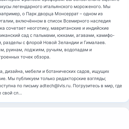
вкусы легендарного итальянского мороженого. Мы
например, о Парк дворца Монсеррат – одном из
галии, включённом в список Всемирного наследия
ка сочетает неоготику, мавританские и индийские
сиканский сад с пальмами, юкками, агавами, камифо-
, разделы с флорой Новой Зеландии и Гималаев.
м, руинам, лоджиям, ручьям, водопадам и
роенных точек обзора.
а, дизайна, мебели и ботанических садов, ищущих
ие. Мы публикуем только редакторские взгляды;
тупна по письму adtech@lvls.ru. Погрузитесь в мир, где
е свой сл…