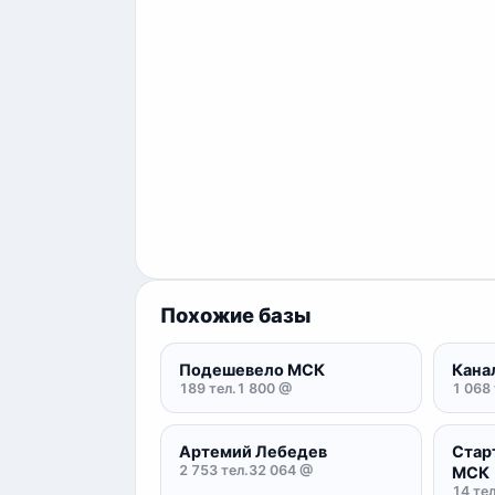
Похожие базы
Подешевело МСК
Кана
189 тел.
1 800 @
1 068 
Артемий Лебедев
Стар
2 753 тел.
32 064 @
МСК
14 тел