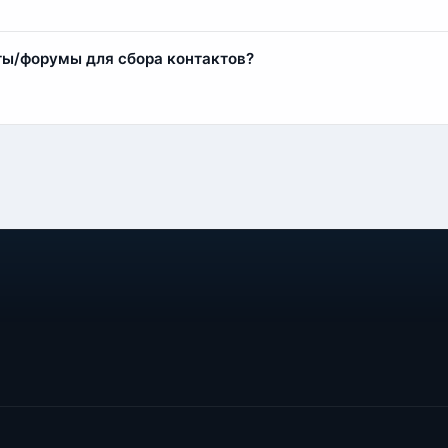
 контакты.
овенно. Менеджер проверит оплату и сразу выдаст ссылку на 
ты/форумы для сбора контактов?
 для парсинга. Есть два варианта сотрудничества:
ебя, стоимость от 1 до 25 рублей за лид.
бованиям — стоимость от 5 до 100 рублей за лид.