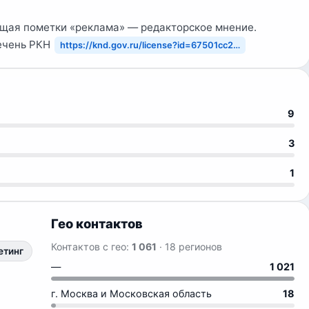
ащая пометки «реклама» — редакторское мнение.
ечень РКН
https://knd.gov.ru/license?id=67501cc2…
9
3
1
Гео контактов
Контактов с гео:
1 061
· 18 регионов
етинг
—
1 021
г. Москва и Московская область
18