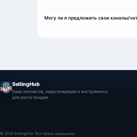
компенсации мы добавим дополнительные
Сразу после оплаты вы получите базу мгн
несколько минут.
Могу ли я предложить свои каналы/ча
Да, вы можете предложить свои источники
1) Мы парсим и выкладываем контакты у с
2) Индивидуальный парсинг по вашим тре
SellingHub
Базы контактов, лидогенерация и инструменты
для роста продаж.
© 2026 SellingHub. Все права защищены.