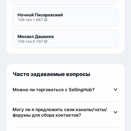
Ночной Писаревский
106 тел.
1 687 @
Михаил Дашкиев
756 тел.
6 197 @
Часто задаваемые вопросы
Можно ли торговаться с SellingHub?
Да, мы относимся с заботой к каждому клиенту,
поэтому идем на уступки, если клиент
Могу ли я предложить свои каналы/чаты/
постоянный или покупает большой объем
форумы для сбора контактов?
контактов. Самым любимым клиентам мы можем
Да, вы можете предложить свои источники для
выдавать дополнительные контакты в качестве