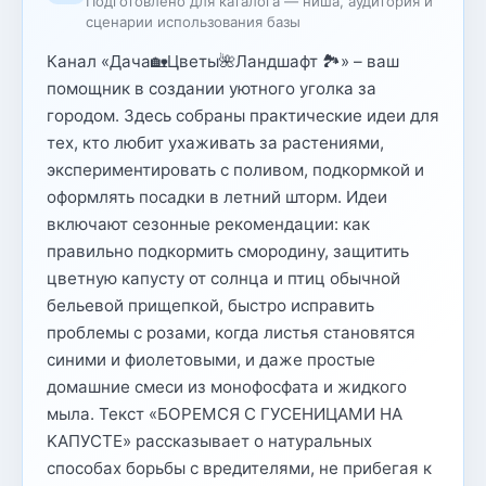
Подготовлено для каталога — ниша, аудитория и
сценарии использования базы
Канал «Дача🏡Цветы🌺Ландшафт 🏞» – ваш
помощник в создании уютного уголка за
городом. Здесь собраны практические идеи для
тех, кто любит ухаживать за растениями,
экспериментировать с поливом, подкормкой и
оформлять посадки в летний шторм. Идеи
включают сезонные рекомендации: как
правильно подкормить смородину, защитить
цветную капусту от солнца и птиц обычной
бельевой прищепкой, быстро исправить
проблемы с розами, когда листья становятся
синими и фиолетовыми, и даже простые
домашние смеси из монофосфата и жидкого
мыла. Текст «БОРЕМСЯ C ГУCEHИЦAMИ HA
KAПУCTE» рассказывает о натуральных
способах борьбы с вредителями, не прибегая к