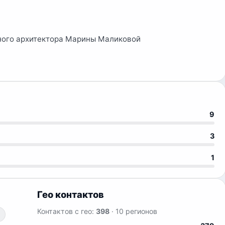
тного архитектора Марины Маликовой
9
3
1
Гео контактов
Контактов с гео:
398
· 10 регионов