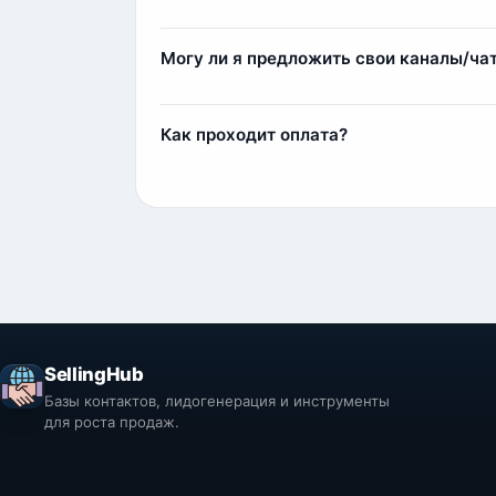
Да, мы предоставляем пробные выборки б
реальное качество данных и пример стру
Могу ли я предложить свои каналы/ча
Да, вы можете предложить свои источники
1) Мы парсим и выкладываем контакты у с
Как проходит оплата?
2) Индивидуальный парсинг по вашим тре
Оплата осуществляется через сервис Fre
Комиссия составляет 11%, например, при п
SellingHub
Базы контактов, лидогенерация и инструменты
для роста продаж.