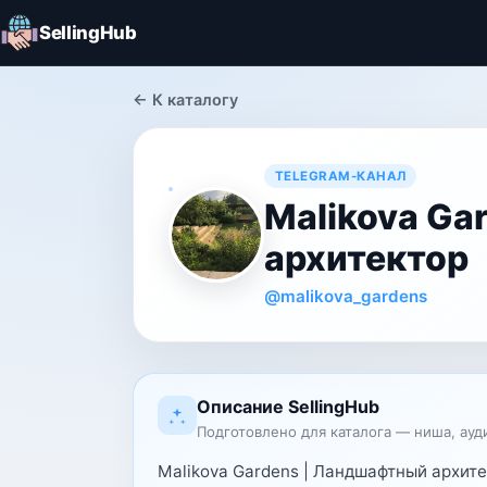
SellingHub
← К каталогу
TELEGRAM-КАНАЛ
Malikova Ga
архитектор
@malikova_gardens
Описание SellingHub
Подготовлено для каталога — ниша, ауд
Malikova Gardens | Ландшафтный архите