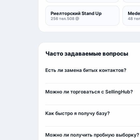
Риелторский Stand Up
Mede
256 тел.
508 @
48 тел
Часто задаваемые вопросы
Есть ли замена битых контактов?
Да, наша команда всегда старается лояльн
контакты (заблокированные аккаунты или 
Можно ли торговаться с SellingHub?
компенсации мы добавим дополнительные
Да, мы относимся с заботой к каждому кл
Самым любимым клиентам мы можем выда
Как быстро я получу базу?
Сразу после оплаты вы получите базу мгн
несколько минут.
Можно ли получить пробную выборку?