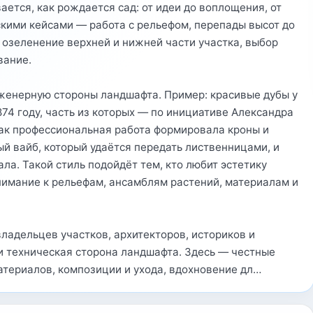
ется, как рождается сад: от идеи до воплощения, от
скими кейсами — работа с рельефом, перепады высот до
 озеленение верхней и нижней части участка, выбор
вание.
женерную стороны ландшафта. Пример: красивые дубы у
74 году, часть из которых — по инициативе Александра
, как профессиональная работа формировала кроны и
й вайб, который удаётся передать лиственницами, и
ла. Такой стиль подойдёт тем, кто любит эстетику
внимание к рельефам, ансамблям растений, материалам и
владельцев участков, архитекторов, историков и
 и техническая сторона ландшафта. Здесь — честные
атериалов, композиции и ухода, вдохновение дл…