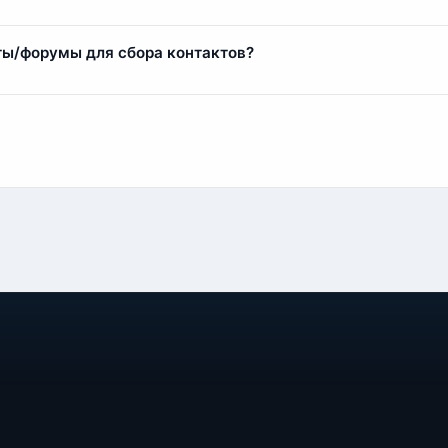
есплатно. Вы можете ознакомиться с частью базы через наш
ктуры базы.
ты/форумы для сбора контактов?
 для парсинга. Есть два варианта сотрудничества:
ебя, стоимость от 1 до 25 рублей за лид.
бованиям — стоимость от 5 до 100 рублей за лид.
eKassa. Мы поддерживаем оплату банковскими картами, элек
окупке базы за 1000 рублей вы платите 1110 рублей.