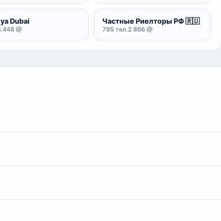
ya Dubai
Частные Риелторы РФ 🇷🇺
.
448 @
795 тел.
2 866 @
о подходить к клиентам. Если вы приобрели базу контактов от
невалидные username), вы можете выбрать эти контакты и обр
 контакты.
иенту, поэтому идем на уступки, если клиент постоянный или
вать дополнительные контакты в качестве подарка.
овенно. Менеджер проверит оплату и сразу выдаст ссылку на 