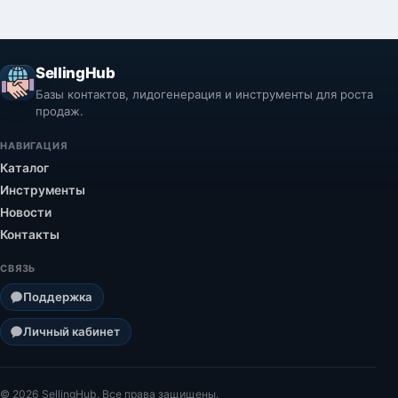
невалидные username), вы можете выбрать эти
контакты и обратиться к нам за заменой. В
качестве компенсации мы добавим
SellingHub
дополнительные контакты.
Базы контактов, лидогенерация и инструменты для роста
продаж.
НАВИГАЦИЯ
Каталог
Инструменты
Новости
Контакты
СВЯЗЬ
Поддержка
Личный кабинет
© 2026 SellingHub. Все права защищены.