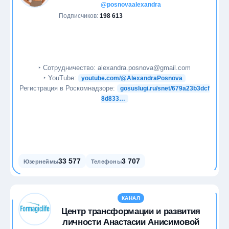
@posnovaalexandra
Подписчиков:
198 613
‣ Сотрудничество: alexandra.posnova@gmail.com
‣ YouTube:
youtube.com/@AlexandraPosnova
Регистрация в Роскомнадзоре:
gosuslugi.ru/snet/679a23b3dcf
8d833…
33 577
3 707
Юзернеймы
Телефоны
КАНАЛ
Центр трансформации и развития
личности Анастасии Анисимовой