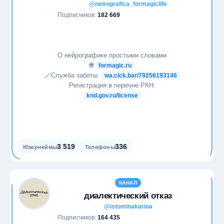
@neirografica_formagiclife
Подписчиков:
182 669
О нейрографике простыми словами
🌐
formagic.ru
🪄Служба заботы:
wa.clck.bar/79256193146
Регистрация в перечне РКН:
knd.gov.ru/license
3 519
336
Юзернеймы
Телефоны
КАНАЛ
диалектический отказ
@istominakarina
Подписчиков:
164 435