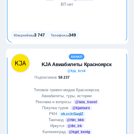
ВП нет
3 747
349
Юзернеймы
Телефоны
КАНАЛ
KJA Авиабилеты Красноярск
@kja_krsk
Подписчиков:
58 237
Топовое тревел-медиа Красноярска.
Авиабилеты, туры, истории.
Реклама и вопросы:
@iata_travel
Покупка туров:
@kjatours
РКН:
vk.cc/cGaqIZ
Таиланд
@hkt_bkk
Иркутск
@ikt_irk
Калининград
@kgd_kenig