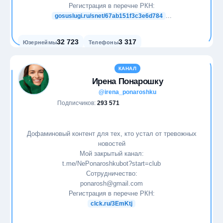
Регистрация в перечне РКН:
...
gosuslugi.ru/snet/67ab151f3c3e6d784
32 723
3 317
Юзернеймы
Телефоны
КАНАЛ
Ирена Понарошку
@irena_ponaroshku
Подписчиков:
293 571
Дофаминовый контент для тех, кто устал от тревожных
новостей
Мой закрытый канал:
t.me/NePonaroshkubot?start=club
Сотрудничество:
ponarosh@gmail.com
Регистрация в перечне РКН:
clck.ru/3EmKtj