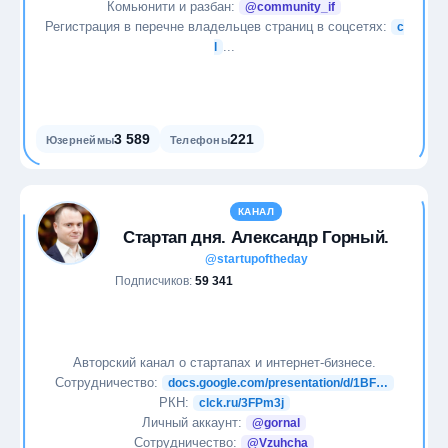
Комьюнити и разбан:
@community_if
Регистрация в перечне владельцев страниц в соцсетях:
c
...
l
3 589
221
Юзернеймы
Телефоны
КАНАЛ
Стартап дня. Александр Горный.
@startupoftheday
Подписчиков:
59 341
Авторский канал о стартапах и интернет-бизнесе.
Сотрудничество:
docs.google.com/presentation/d/1BF…
РКН:
clck.ru/3FPm3j
Личный аккаунт:
@gornal
Сотрудничество:
@Vzuhcha