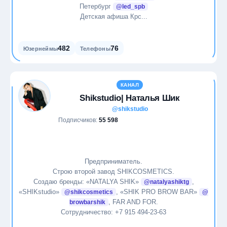
Петербург
@led_spb
Детская афиша Крс...
482
76
Юзернеймы
Телефоны
КАНАЛ
Shikstudio| Наталья Шик
@shikstudio
Подписчиков:
55 598
Предприниматель.
Строю второй завод SHIKCOSMETICS.
Создаю бренды: «NATALYA SHIK»
,
@natalyashiktg
«SHIKstudio»
, «SHIK PRO BROW BAR»
@shikcosmetics
@
, FAR AND FOR.
browbarshik
Сотрудничество: +7 915 494-23-63