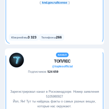
(
)
knd.gov.ru/license
Программирование
Продажи
Продуктивность
3 323
266
Юзернеймы
Телефоны
Психология
Путешествия
КАНАЛ
ТОПЛЕС
Развлечения
@toplesofficial
Подписчиков:
524 659
Саморазвитие
Социальные сети
Зарегистрировал канал в Роскомнадзоре. Номер заявления
5105980927
Спорт
Йоп, Ян! Тут ты найдешь факты о самых разных вещах,
которые нас окружают.