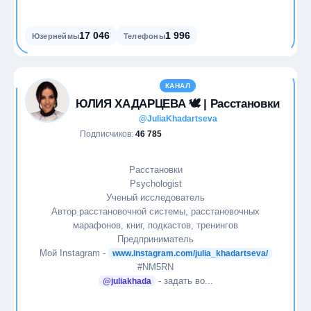
17 046
1 996
Юзернеймы
Телефоны
КАНАЛ
ЮЛИЯ ХАДАРЦЕВА 🕊️ | Расстановки
@JuliaKhadartseva
Подписчиков:
46 785
Расстановки
Psychologist
Ученый исследователь
Автор расстановочной системы, расстановочных
марафонов, книг, подкастов, тренингов
Предприниматель
Мой Instagram -
www.instagram.com/julia_khadartseva/
#NM5RN
- задать во...
@juliakhada