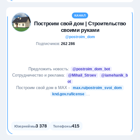
КАНАЛ
Построим свой дом | Строительство
своими руками
@postroim_dom
Подписчиков:
262 286
Предложить новость:
@postroim_dom_bot
Сотрудничество и реклама:
@Mihail_Stroev
@iamehanik_b
ot
Построим свой дом в МАХ -
max.ru/postroim_svoi_dom
...
knd.gov.ru/license
3 378
415
Юзернеймы
Телефоны