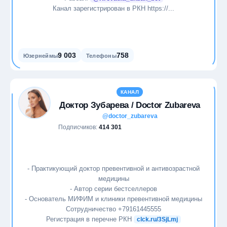
Канал зарегистрирован в РКН https://...
9 003
758
Юзернеймы
Телефоны
КАНАЛ
Доктор Зубарева / Doctor Zubareva
@doctor_zubareva
Подписчиков:
414 301
- Практикующий доктор превентивной и антивозрастной
медицины
- Автор серии бестселлеров
- Основатель МИФИМ и клиники превентивной медицины
Сотрудничество +79161445555
Регистрация в перечне РКН
clck.ru/3SjLmj