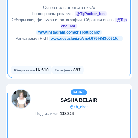
Основатель агентства «К2»
По вопросам рекламы
@TgPodbor_bot
Обзоры книг, фильмов и фотографии. Обратная связь
@Tup
cha_bot
www.instagram.com/krispotupchik/
Регистрация РКН
www.gosuslugi.ru/snet/679b8d3d0515…
16 510
897
Юзернеймы
Телефоны
КАНАЛ
SASHA BELAIR
@ab_chat
Подписчиков:
138 224