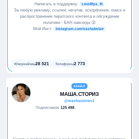
Написать в поддержку:
t.me/lilya_lh
За любую рекламу, ссылки, негатив, оскорбления, поиск и
распространение пиратского контента и обсуждение
политики - БАН навсегда 😲
Мой Инст:
instagram.com/sashabelair
28 521
2 773
Юзернеймы
Телефоны
КАНАЛ
МАША.СТОРИЗ
@mashastories1
Подписчиков:
125 498