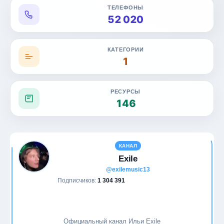
ТЕЛЕФОНЫ
Дом и уют
52 020
Еда
КАТЕГОРИИ
1
Животные
Журналистика
РЕСУРСЫ
146
Здоровье
Игры
КАНАЛ
ИИ и нейросети
Exile
@exilemusic13
Инвестиции
Подписчиков:
1 304 391
Искусство
Официальный канал Ильи Exile