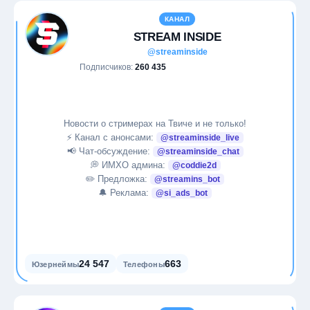
КАНАЛ
STREAM INSIDE
@streaminside
Подписчиков:
260 435
Новости о стримерах на Твиче и не только!
⚡️ Канал с анонсами:
@streaminside_live
📢 Чат-обсуждение:
@streaminside_chat
💭 ИМХО админа:
@coddie2d
✏️ Предложка:
@streamins_bot
🔔 Реклама:
@si_ads_bot
24 547
663
Юзернеймы
Телефоны