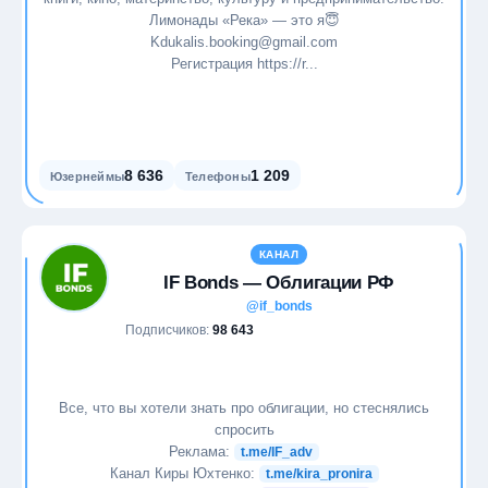
Лимонады «Река» — это я😇
Kdukalis.booking@gmail.com
Регистрация https://r...
8 636
1 209
Юзернеймы
Телефоны
КАНАЛ
IF Bonds — Облигации РФ
@if_bonds
Подписчиков:
98 643
Все, что вы хотели знать про облигации, но стеснялись
спросить
Реклама:
t.me/IF_adv
Канал Киры Юхтенко:
t.me/kira_pronira