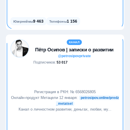
9 463
1 156
Юзернеймы
Телефоны
КАНАЛ
Пётр Осипов | записки о развитии
@petrosipovprivate
Подписчиков:
53 017
Регистрация в РКН: № 6568026805
Онлайн-продукт Метацели 12 января:
petrosipov.online/predz
_metatsel
Канал о личностном развитии, деньгах, любви, му...