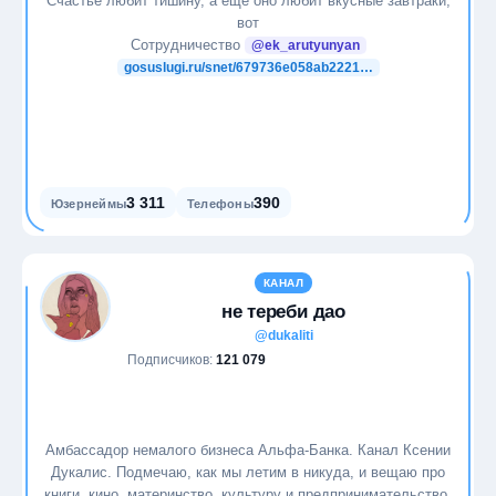
Счастье любит тишину, а ещё оно любит вкусные завтраки,
вот
Сотрудничество
@ek_arutyunyan
gosuslugi.ru/snet/679736e058ab2221…
3 311
390
Юзернеймы
Телефоны
КАНАЛ
не тереби дао
@dukaliti
Подписчиков:
121 079
Амбассадор немалого бизнеса Альфа-Банка. Канал Ксении
Дукалис. Подмечаю, как мы летим в никуда, и вещаю про
книги, кино, материнство, культуру и предпринимательство.