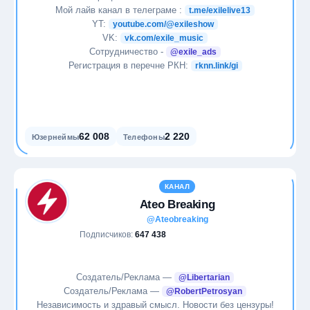
Карьера
Мой лайв канал в телеграме :
t.me/exilelive13
YT:
youtube.com/@exileshow
VK:
Кино
vk.com/exile_music
Сотрудничество -
@exile_ads
Регистрация в перечне РКН:
rknn.link/gi
Криптовалюты
Литература
62 008
2 220
Маркетинг
Юзернеймы
Телефоны
Медицина
КАНАЛ
Ateo Breaking
Международные отношения
@Ateobreaking
Подписчиков:
647 438
Мемы
Мода
Создатель/Реклама —
@Libertarian
Создатель/Реклама —
@RobertPetrosyan
Мотивация
Независимость и здравый смысл. Новости без цензуры!