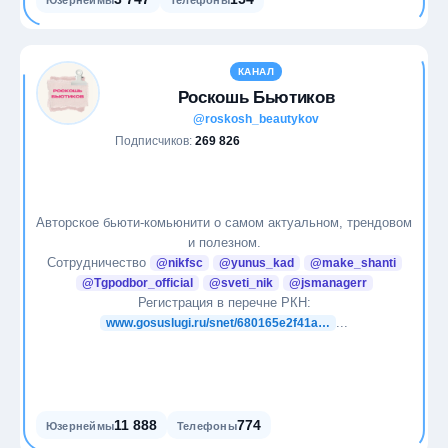
Юзернеймы
Телефоны
КАНАЛ
Роскошь Бьютиков
@roskosh_beautykov
Подписчиков:
269 826
Авторское бьюти-комьюнити о самом актуальном, трендовом
и полезном.
Сотрудничество
@nikfsc
@yunus_kad
@make_shanti
@Tgpodbor_official
@sveti_nik
@jsmanagerr
Регистрация в перечне РКН:
...
www.gosuslugi.ru/snet/680165e2f41a…
11 888
774
Юзернеймы
Телефоны