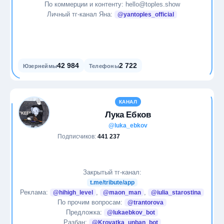
Стартапы
По коммерции и контенту: hello@toples.show
Личный тг-канал Яна:
@yantoples_official
Театр
Технологии
42 984
2 722
Юзернеймы
Телефоны
Финансы
Фитнес
КАНАЛ
Лука Ебков
Фотография
@luka_ebkov
Подписчиков:
441 237
Экономика
Эротика
Закрытый тг-канал:
t.me/tribute/app
Реклама:
,
,
@hihigh_level
@maon_man
@iulia_starostina
Языки
По прочим вопросам:
@trantorova
Предложка:
@lukaebkov_bot
Разбан:
@Krovatka_unban_bot