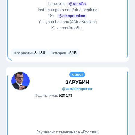
Политика:
@AteoGo
Inst: instagram.com/ateo.breaking
Музыка
18+:
@ateopremium
YT: youtube.com/@AteoBreaking
Наркотики
Х: x.com/AteoBr...
Наука
8 186
515
Юзернеймы
Телефоны
Новости
Образование
КАНАЛ
ЗАРУБИН
Общество
@zarubinreporter
Подписчиков:
528 173
Питание
Политика
Природа
Журналист телеканала «Россия»