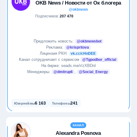
OKB News / Новости от Ок блогера
@okbnews
Подписчиков:
207 470
Предложить новость:
@okbnewsbot
Реклама:
@krispritova
Лицензия РКН:
vk.cc/cHnDEE
Канал сотрудничает с сервисом
@Tgpodbor_official
На бирже: seads.me/r/zXBDnl
Менеджеры:
,
@dmitrup6
@Social_Energy
6 163
241
Юзернеймы
Телефоны
КАНАЛ
Alexandra Posnova