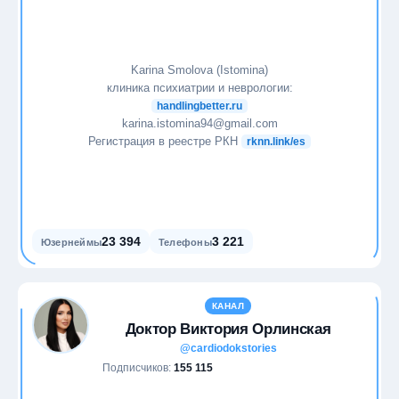
Karina Smolova (Istomina)
клиника психиатрии и неврологии:
handlingbetter.ru
karina.istomina94@gmail.com
Регистрация в реестре РКН
rknn.link/es
23 394
3 221
Юзернеймы
Телефоны
КАНАЛ
Доктор Виктория Орлинская
@cardiodokstories
Подписчиков:
155 115