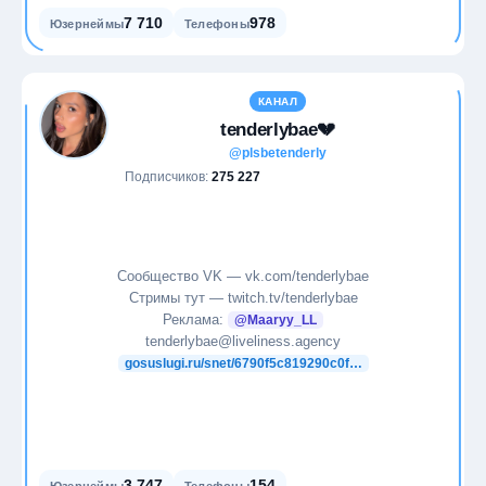
7 710
978
Юзернеймы
Телефоны
КАНАЛ
tenderlybae💔
@plsbetenderly
Подписчиков:
275 227
Сообщество VK — vk.com/tenderlybae
Стримы тут — twitch.tv/tenderlybae
Реклама:
@Maaryy_LL
tenderlybae@liveliness.agency
gosuslugi.ru/snet/6790f5c819290c0f…
3 747
154