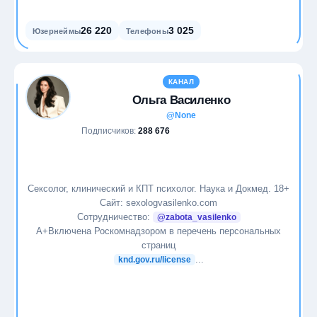
26 220
3 025
Юзернеймы
Телефоны
КАНАЛ
Ольга Василенко
@None
Подписчиков:
288 676
Сексолог, клинический и КПТ психолог. Наука и Докмед. 18+
Cайт: sexologvasilenko.com
Сотрудничество:
@zabota_vasilenko
А+Включена Роскомнадзором в перечень персональных
страниц
...
knd.gov.ru/license