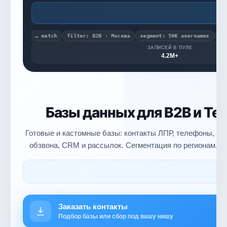
Л
annel … match
filter: B2B · Москва
segment: 56K usernames
export 
ЗАПИСЕЙ В ПУЛЕ
4.2M+
Базы данных для B2B и Te
Готовые и кастомные базы: контакты ЛПР, телефоны, Te
обзвона, CRM и рассылок. Сегментация по регионам, о
Заказать контакты
Подбор базы или сбор под вашу нишу