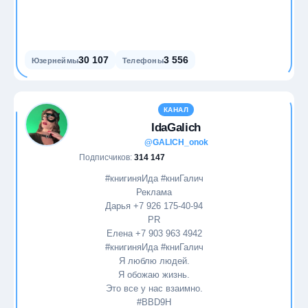
30 107
3 556
Юзернеймы
Телефоны
КАНАЛ
IdaGalich
@GALICH_onok
Подписчиков:
314 147
#книгиняИда #книГалич
Реклама
Дарья +7 926 175-40-94
PR
Елена +7 903 963 4942
#книгиняИда #книГалич
Я люблю людей.
Я обожаю жизнь.
Это все у нас взаимно.
#BBD9H