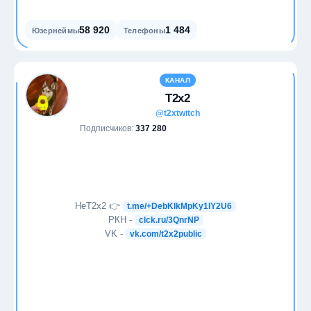
58 920
1 484
Юзернеймы
Телефоны
КАНАЛ
T2x2
@t2xtwitch
Подписчиков:
337 280
НеT2x2 👉
t.me/+DebKlkMpKy1lY2U6
РКН -
clck.ru/3QnrNP
VK -
vk.com/t2x2public