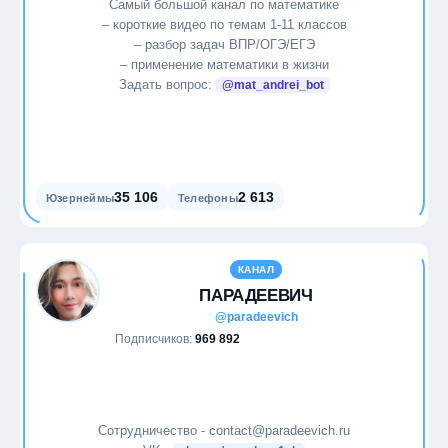
Самый большой канал по математике
Карьера
– короткие видео по темам 1-11 классов
– разбор задач ВПР/ОГЭ/ЕГЭ
Кино
– применение математики в жизни
Задать вопрос:
@mat_andrei_bot
Криптовалюты
Литература
35 106
2 613
Маркетинг
Юзернеймы
Телефоны
Медицина
КАНАЛ
ПАРАДЕЕВИЧ
Международные отношения
@paradeevich
Подписчиков:
969 892
Мемы
Мода
Сотрудничество - contact@paradeevich.ru
Мотивация