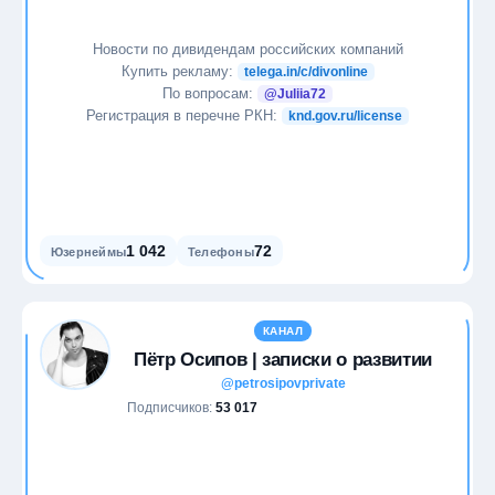
Новости по дивидендам российских компаний
Купить рекламу:
telega.in/c/divonline
По вопросам:
@Juliia72
Регистрация в перечне РКН:
knd.gov.ru/license
1 042
72
Юзернеймы
Телефоны
КАНАЛ
Пётр Осипов | записки о развитии
@petrosipovprivate
Подписчиков:
53 017