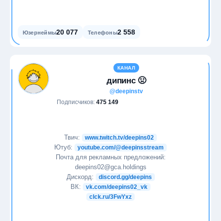
20 077
2 558
Юзернеймы
Телефоны
КАНАЛ
дипинс 🤢
@deepinstv
Подписчиков:
475 149
Твич:
www.twitch.tv/deepins02
Ютуб:
youtube.com/@deepinsstream
Почта для рекламных предложений:
deepins02@gca.holdings
Дискорд:
discord.gg/deepins
ВК:
vk.com/deepins02_vk
clck.ru/3FwYxz