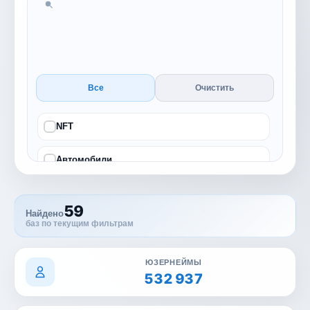
Все
Очистить
NFT
Автомобили
Бизнес
59
Найдено
баз по текущим фильтрам
Блог
Гемблинг
ЮЗЕРНЕЙМЫ
532 937
Городская жизнь