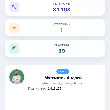
ТЕЛЕФОНЫ
Дом и уют
31 108
Еда
КАТЕГОРИИ
1
Животные
Журналистика
РЕСУРСЫ
59
Здоровье
Игры
КАНАЛ
ИИ и нейросети
Математик Андрей
@matematik_andrei_channel
Инвестиции
Подписчиков:
1 013 175
Искусство