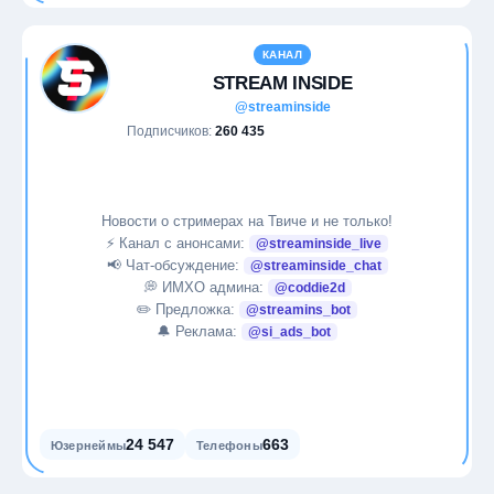
КАНАЛ
STREAM INSIDE
@streaminside
Подписчиков:
260 435
Новости о стримерах на Твиче и не только!
⚡️ Канал с анонсами:
@streaminside_live
📢 Чат-обсуждение:
@streaminside_chat
💭 ИМХО админа:
@coddie2d
✏️ Предложка:
@streamins_bot
🔔 Реклама:
@si_ads_bot
24 547
663
Юзернеймы
Телефоны