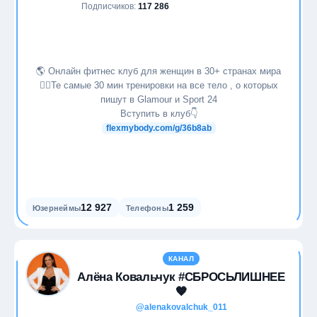
Подписчиков:
117 286
🌎 Онлайн фитнес клуб для женщин в 30+ странах мира
🧘‍♀️Те самые 30 мин тренировки на все тело , о которых
пишут в Glamour и Sport 24
Вступить в клуб👇
flexmybody.com/g/36b8ab
12 927
1 259
Юзернеймы
Телефоны
КАНАЛ
Алёна Ковальчук #СБРОСЬЛИШНЕЕ
🧡
@alenakovalchuk_011