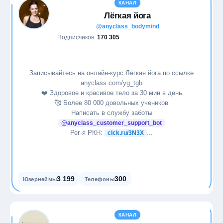
КАНАЛ
Лёгкая йога
@anyclass_bodymind
Подписчиков:
170 305
Записывайтесь на онлайн-курс Лёгкая йога по ссылке
anyclass.com/yg_tgb
❤️ Здоровое и красивое тело за 30 мин в день
🥰 Более 80 000 довольных учеников
Написать в службу заботы
@anyclass_customer_support_bot
Рег-я РКН:
...
clck.ru/3N3X
3 199
300
Юзернеймы
Телефоны
КАНАЛ