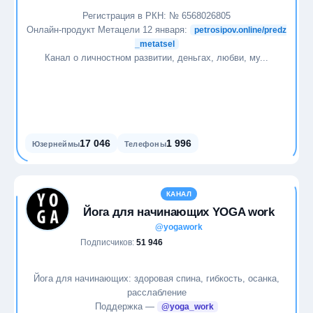
Регистрация в РКН: № 6568026805
Онлайн-продукт Метацели 12 января:
petrosipov.online/predz
_metatsel
Канал о личностном развитии, деньгах, любви, му...
17 046
1 996
Юзернеймы
Телефоны
КАНАЛ
Йога для начинающих YOGA work
@yogawork
Подписчиков:
51 946
Йога для начинающих: здоровая спина, гибкость, осанка,
расслабление
Поддержка —
@yoga_work