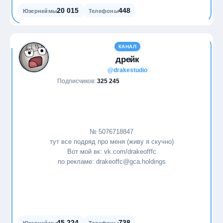
20 015
448
Юзернеймы
Телефоны
КАНАЛ
дрейк
@drakestudio
Подписчиков:
325 245
№ 5076718847
тут все подряд про меня (живу я скучно)
Вот мой вк: vk.com/drakeofffc
по рекламе: drakeoffc@gca.holdings
45 224
738