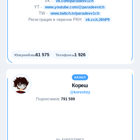
VK -
vk.com/paradeev1ch
YT -
www.youtube.com/@paradeevich
Музыка
TW -
www.twitch.tv/paradeev1ch
Регистрация в перечне РКН:
vk.cc/cJ6hP9
Наркотики
Наука
61 575
1 926
Юзернеймы
Телефоны
Новости
Образование
КАНАЛ
Кореш
Общество
@koreshzy
Подписчиков:
791 599
Питание
Политика
Природа