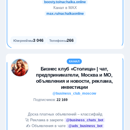
boosty.to/nachalka.online
Канал в МАХ
max.ru/nachalkaonline
3 046
266
Юзернеймы
Телефоны
КАНАЛ
Бизнес клуб «Столица» | чат,
предприниматели, Москва и МО,
объявления и новости, реклама,
инвестиции
@business_club_moscow
Подписчиков:
22 169
Доска платных объявлений – классифайд
🚀 Реклама в закрепе
@business_chats_bot
✍️ Объявления в чате
@ads_business_bot