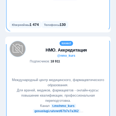
1 474
130
Юзернеймы
Телефоны
КАНАЛ
НМО. Аккредитация
@nmo_kurs
Подписчиков:
18 911
Международный центр медицинского, фармацевтического
образования.
Для врачей, медиков, фармацевтов - онлайн-курсы:
повышение квалификации, профессиональная
переподготовка.
Канал
t.me/nmo_kurs
...
gosuslugi.ru/snet/67b7e7a362