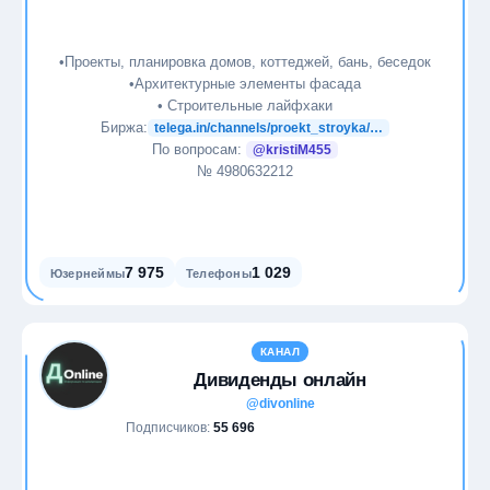
•Проекты, планировка домов, коттеджей, бань, беседок
•Архитектурные элементы фасада
• Строительные лайфхаки
Биржа:
telega.in/channels/proekt_stroyka/…
По вопросам:
@kristiM455
№ 4980632212
7 975
1 029
Юзернеймы
Телефоны
КАНАЛ
Дивиденды онлайн
@divonline
Подписчиков:
55 696