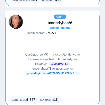
Юзернеймы
Телефоны
КАНАЛ
tenderlybae💔
@plsbetenderly
Подписчиков:
275 227
Сообщество VK — vk.com/tenderlybae
Стримы тут — twitch.tv/tenderlybae
Реклама:
@Maaryy_LL
tenderlybae@liveliness.agency
gosuslugi.ru/snet/6790f5c819290c0f…
3 747
154
Юзернеймы
Телефоны