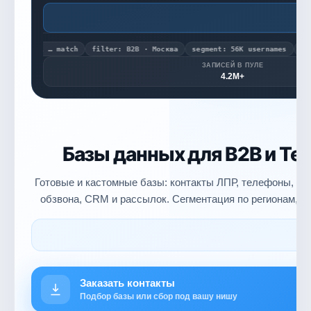
Л
annel … match
filter: B2B · Москва
segment: 56K usernames
export 
ЗАПИСЕЙ В ПУЛЕ
4.2M+
Базы данных для B2B и Te
Готовые и кастомные базы: контакты ЛПР, телефоны, Te
обзвона, CRM и рассылок. Сегментация по регионам, о
Заказать контакты
Подбор базы или сбор под вашу нишу