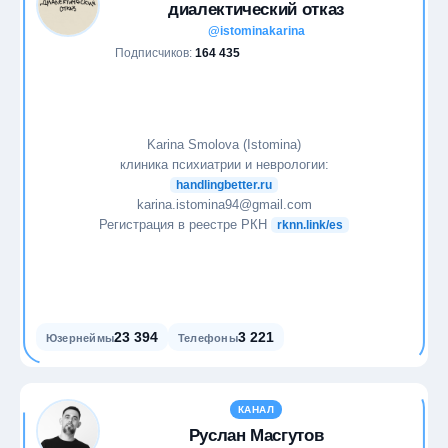
диалектический отказ
@istominakarina
Подписчиков:
164 435
Karina Smolova (Istomina)
клиника психиатрии и неврологии:
handlingbetter.ru
karina.istomina94@gmail.com
Регистрация в реестре РКН
rknn.link/es
23 394
3 221
Юзернеймы
Телефоны
КАНАЛ
Руслан Масгутов