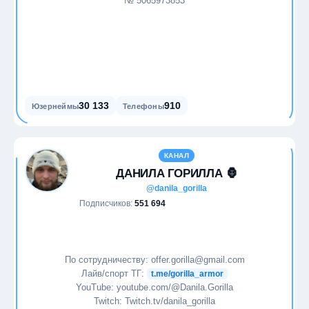
№ 5065973853
Программирование
Продажи
Продуктивность
30 133
910
Юзернеймы
Телефоны
Психология
Путешествия
КАНАЛ
ДАНИЛА ГОРИЛЛА 🦍
Развлечения
@danila_gorilla
Подписчиков:
551 694
Саморазвитие
Социальные сети
По сотрудничеству: offer.gorilla@gmail.com
Лайв/спорт ТГ:
t.me/gorilla_armor
Спорт
YouTube: youtube.com/@Danila.Gorilla
Twitch: Twitch.tv/danila_gorilla