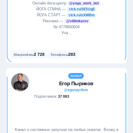
Онлайн йога-центр
@yoga_work_bot
ЙОГА СПИНА —
clck.ru/3E5UgE
ЙОГА СТАРТ —
clck.ru/sXWBm
Реклама —
@villitokarev
№ 4779660604
Уча...
2 728
283
Юзернеймы
Телефоны
КАНАЛ
Егор Пыриков
@egorpyrikov
Подписчиков:
37 083
Канал о системных запусках на любых охватах. Вхожу в