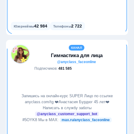
42 984
2 722
Юзернеймы
Телефоны
КАНАЛ
Гимнастика для лица
@anyclass_faceonline
Подписчиков:
481 585
Запишись на онлайн-курс SUPER Лицо по ссылке
anyclass.com/tg ❤️Анастасия Бурдюг 45 лет❤️
Написать в службу заботы
@anyclass_customer_support_bot
#5OYK8 Мы в MAX:
max.ru/anyclass_faceonline