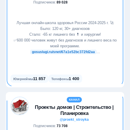
Подписчиков:
89 028
Лучшая онлайн-школа здоровья России 2024-2025 г. 🚀
Было: 120 кг, 30+ диагнозов
Стало: -65 кг лишнего без 💊 и хирургии!
✅600 000 человек живут без диагнозов и лишнего веса по
моей программе.
...
gosuslugi.ru/snet/67a1e52bc372fd2aa
11 857
1 400
Юзернеймы
Телефоны
КАНАЛ
Проекты домов | Строительство |
Плaнировка
@proekt_stroyka
Подписчиков:
73 708