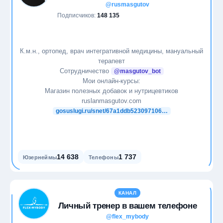
@rusmasgutov
Подписчиков:
148 135
К.м.н., ортопед, врач интегративной медицины, мануальный
терапевт
Сотрудничество
@masgutov_bot
Мои онлайн-курсы:
Магазин полезных добавок и нутрицевтиков
ruslanmasgutov.com
gosuslugi.ru/snet/67a1ddb523097106…
14 638
1 737
Юзернеймы
Телефоны
КАНАЛ
Личный тренер в вашем телефоне
@flex_mybody