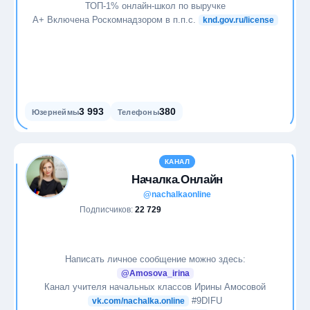
ТОП-1% онлайн-школ по выручке
А+ Включена Роскомнадзором в п.п.с.
knd.gov.ru/license
3 993
380
Юзернеймы
Телефоны
КАНАЛ
Началка.Онлайн
@nachalkaonline
Подписчиков:
22 729
Написать личное сообщение можно здесь:
@Amosova_irina
Канал учителя начальных классов Ирины Амосовой
#9DIFU
vk.com/nachalka.online