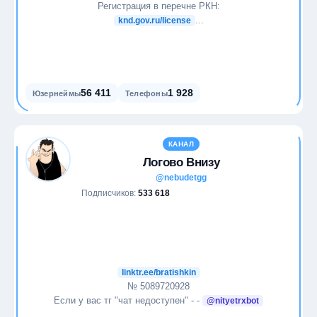
Стартапы
Регистрация в перечне РКН:
...
knd.gov.ru/license
Театр
Технологии
56 411
1 928
Юзернеймы
Телефоны
Финансы
Фитнес
КАНАЛ
Логово Внизу
Фотография
@nebudetgg
Подписчиков:
533 618
Экономика
Эротика
linktr.ee/bratishkin
Языки
№ 5089720928
Если у вас тг "чат недоступен" - -
@nityetrxbot