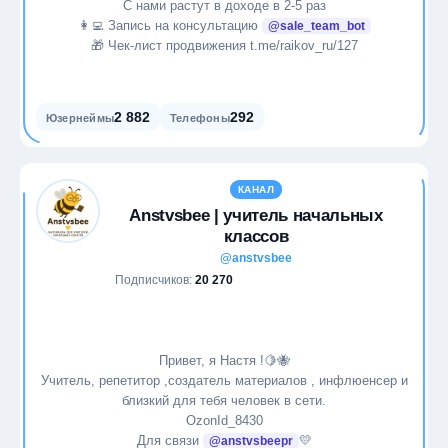
С нами растут в доходе в 2-5 раз
👩‍💻 Запись на консультацию
@sale_team_bot
🎁 Чек-лист продвижения t.me/raikov_ru/127
2 882
292
Юзернеймы
Телефоны
КАНАЛ
Anstvsbee | учитель начальных
классов
@anstvsbee
Подписчиков:
20 270
Привет, я Настя !🍋🐝
Учитель, репетитор ,создатель материалов , инфлюенсер и
близкий для тебя человек в сети.
OzonId_8430
Для связи
💛
@anstvsbeepr