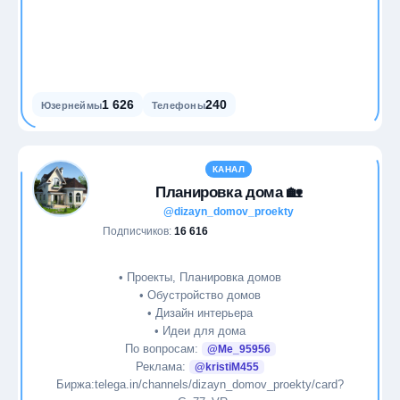
1 626
240
Юзернеймы
Телефоны
КАНАЛ
Планировка дома 🏡
@dizayn_domov_proekty
Подписчиков:
16 616
• Проекты, Планировка домов
• Обустройство домов
• Дизайн интерьера
• Идеи для дома
По вопросам:
@Me_95956
Реклама:
@kristiM455
Биржа:telega.in/channels/dizayn_domov_proekty/card?