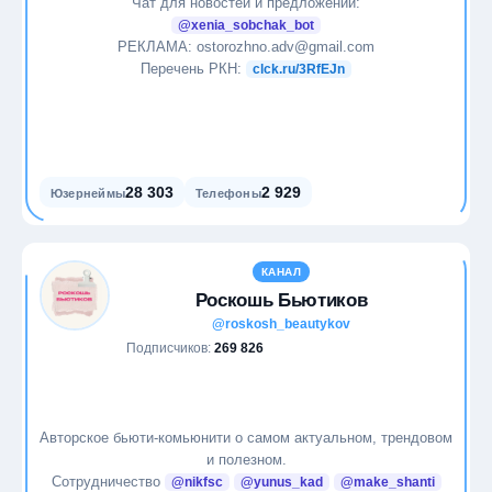
Чат для новостей и предложений:
@xenia_sobchak_bot
Музыка
РЕКЛАМА: ostorozhno.adv@gmail.com
Перечень РКН:
clck.ru/3RfEJn
Наркотики
Наука
28 303
2 929
Юзернеймы
Телефоны
Новости
Образование
КАНАЛ
Роскошь Бьютиков
Общество
@roskosh_beautykov
Подписчиков:
269 826
Питание
Политика
Авторское бьюти-комьюнити о самом актуальном, трендовом
и полезном.
Природа
Сотрудничество
@nikfsc
@yunus_kad
@make_shanti