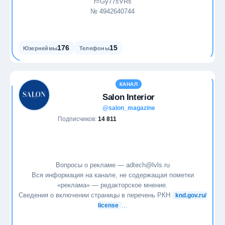
r=Gy77sVRs
№ 4942640744
176
15
Юзернеймы
Телефоны
КАНАЛ
Salon Interior
@salon_magazine
Подписчиков:
14 811
Вопросы о рекламе — adtech@lvls.ru
Вся информация на канале, не содержащая пометки
«реклама» — редакторское мнение.
Сведения о включении страницы в перечень РКН
knd.gov.ru/
...
license