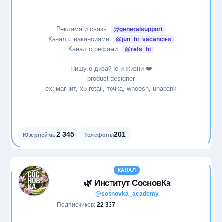
Реклама и связь:
@generalsupport
Канал с вакансиями:
@jun_hi_vacancies
Канал с рефами:
@refs_hi
———
Пишу о дизайне и жизни ❤️
product designer
ex: магнит, x5 retail, точка, whoosh, unabank
2 345
201
Юзернеймы
Телефоны
КАНАЛ
🌿 Институт СосновКа
@sosnovka_academy
Подписчиков:
22 337