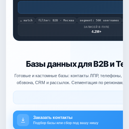
Л
annel … match
filter: B2B · Москва
segment: 56K usernames
export 
ЗАПИСЕЙ В ПУЛЕ
4.2M+
Базы данных для B2B и Te
Готовые и кастомные базы: контакты ЛПР, телефоны, Te
обзвона, CRM и рассылок. Сегментация по регионам, о
Заказать контакты
Подбор базы или сбор под вашу нишу