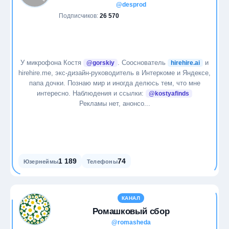
@desprod
Подписчиков:
26 570
У микрофона Костя
. Сооснователь
и
@gorskiy
hirehire.ai
hirehire.me, экс-дизайн-руководитель в Интеркоме и Яндексе,
папа дочки. Познаю мир и иногда делюсь тем, что мне
интересно. Наблюдения и ссылки:
@kostyafinds
Рекламы нет, анонсо...
1 189
74
Юзернеймы
Телефоны
КАНАЛ
Ромашковый сбор
@romasheda