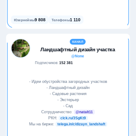
9 808
1 110
Юзернеймы
Телефоны
КАНАЛ
Ландшафтный дизайн участка
@None
Подписчиков:
152 381
- Идеи обустройства загородных участков
- Ландшафтный дизайн
- Садовые растения
- Экстерьер
- Сад
Сотрудничество:
@natalt11
РКН:
clck.ru/3SgKt9
Мы на бирже:
telega.in/c/dizayn_landshaft