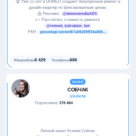
🏆 Уже 12 лет в DOMEO создают безупречный ремонт и
Карьера
дизайн квартир по фиксированным ценам.
📩 Реклама:
@domeomediaADS
Кино
👉 Рассчитать стоимость ремонта:
@remont_kalculator_bot
Криптовалюты
РКН:
gosuslugi.ru/snet/67a08269ff34a806…
Литература
6 429
686
Маркетинг
Юзернеймы
Телефоны
Медицина
КАНАЛ
СОБЧАК
Международные отношения
@ksbchk
Подписчиков:
376 464
Мемы
Мода
Личный канал Ксении Собчак.
Мотивация