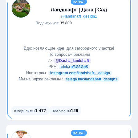
КАНАЛ
Ландшафт | Дача | Сад
@landshaft_design1
Подписчиков:
35 800
Вдохновляющие идеи для загородного участка!
По вопросам рекламы
👉
@Dacha_landshaft
РКН:
clck.ru/3G3GpS
Инстаграм:
instagram.com/landshaft__design
Мы на бирже рекламы :
telega.in/c/landshaft_design1
1 477
129
Юзернеймы
Телефоны
КАНАЛ