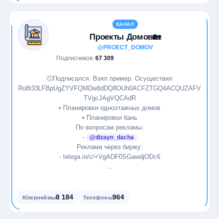
КАНАЛ
Проекты Домов🏡
@PROECT_DOMOV
Подписчиков:
67 309
🙂Подписался. Взял пример. Осуществил
Ro8t33LFBpUgZYVFQMDw8dDQ8OUh0ACFZTGQ4ACQUZAFV
TVgcJAgVQCAdR
• Планировки одноэтажных домов
• Планировки бань
По вопросам рекламы:
-
@dizayn_dacha
Реклама через биржу:
- telega.in/c/+VgADF0SGawdjODc6
...
8 184
964
Юзернеймы
Телефоны