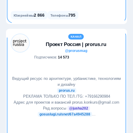
2 866
795
Юзернеймы
Телефоны
КАНАЛ
Проект Россия | prorus.ru
@prorusmag
Подписчиков:
14 573
Ведущий ресурс по архитектуре, урбанистике, технологиям
и дизайну
prorus.ru
РЕКЛАМА ТОЛЬКО ПО ТЕЛ./TG: +79166290984
Адрес для проектов и вакансий prorus.konkurs@gmail.com
Ред.вопросы
@jusha202
...
gosuslugi.ru/snet/67a4945288