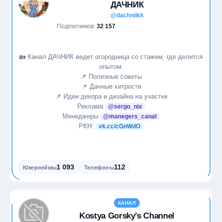
ДАЧНИК
@dachniikk
Подписчиков:
32 157
🏡 Канал ДАЧНИК ведет огородница со стажем, где делится
опытом:
📌 Полезные советы
📌 Дачные хитрости
📌 Идеи декора и дизайна на участке
Реклама
@sergo_nix
Менеджеры
@manegers_canal
РКН:
vk.cc/cGnWdO
1 093
112
Юзернеймы
Телефоны
КАНАЛ
Kostya Gorsky’s Channel