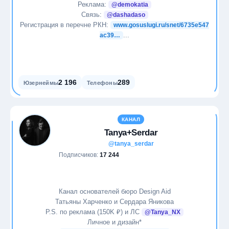
Реклама:
@demokatia
Связь:
@dashadaso
Регистрация в перечне РКН:
www.gosuslugi.ru/snet/6735e547
...
ac39…
2 196
289
Юзернеймы
Телефоны
КАНАЛ
Tanya+Serdar
@tanya_serdar
Подписчиков:
17 244
Канал основателей бюро Design Aid
Татьяны Харченко и Сердара Яникова
P.S. по реклама (150K ₽) и ЛС
@Tanya_NX
Личное и дизайн*