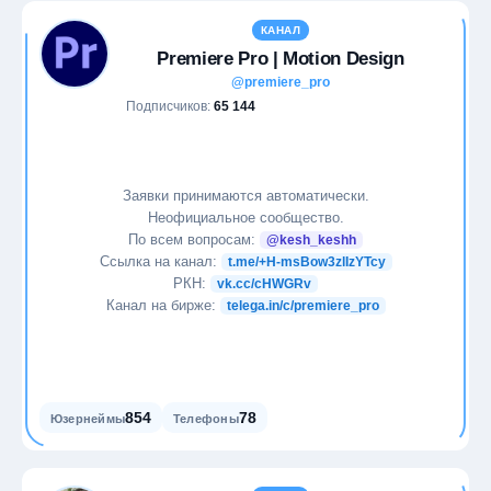
КАНАЛ
Premiere Pro | Motion Design
@premiere_pro
Подписчиков:
65 144
Заявки принимаются автоматически.
Неофициальное сообщество.
По всем вопросам:
@kesh_keshh
Ссылка на канал:
t.me/+H-msBow3zlIzYTcy
РКН:
vk.cc/cHWGRv
Канал на бирже:
telega.in/c/premiere_pro
854
78
Юзернеймы
Телефоны