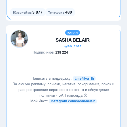
3 877
489
Юзернеймы
Телефоны
КАНАЛ
SASHA BELAIR
@ab_chat
Подписчиков:
138 224
Написать в поддержку:
t.me/lilya_lh
За любую рекламу, ссылки, негатив, оскорбления, поиск и
распространение пиратского контента и обсуждение
политики - БАН навсегда 😲
Мой Инст:
instagram.com/sashabelair