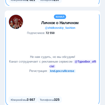
Юзернеймы
Телефоны
КАНАЛ
Личное о Наличном
@zhidkovskiy_fashion
Подписчиков:
72 550
Не нам судить, но мы обсудим!
Канал сотрудничает с рекламным сервисом
@Tgpodbor_offi
cial
Регистрация:
knd.gov.ru/license
3 667
325
Юзернеймы
Телефоны