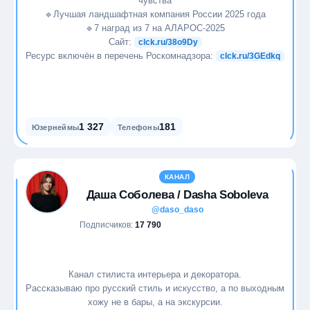
чувства
🔹Лучшая ландшафтная компания России 2025 года
🔹7 наград из 7 на АЛАРОС-2025
Сайт:
clck.ru/38o9Dy
Ресурс включён в перечень Роскомнадзора:
clck.ru/3GEdkq
1 327
181
Юзернеймы
Телефоны
КАНАЛ
Даша Соболева / Dasha Soboleva
@daso_daso
Подписчиков:
17 790
Канал стилиста интерьера и декоратора.
Рассказываю про русский стиль и искусство, а по выходным
хожу не в бары, а на экскурсии.