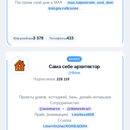
Стартапы
Построим свой дом в МАХ -
max.ru/postroim_svoi_dom
...
knd.gov.ru/license
Театр
Технологии
3 378
415
Юзернеймы
Телефоны
Финансы
Фитнес
КАНАЛ
Сама себе архитектор
Фотография
@None
Подписчиков:
228 119
Экономика
Проекты домов, коттеджей, бань, дизайн интерьера
Эротика
Сотрудничество:
•
@avemarco
@domesticart
Языки
Прайс (коммерция):
t.me/tesoll/28
Ссылка:
t.me/+0nJnacROABJjODhi