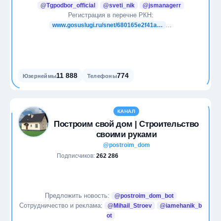
@Tgpodbor_official
@sveti_nik
@jsmanagerr
Программирование
Регистрация в перечне РКН:
...
www.gosuslugi.ru/snet/680165e2f41a…
Продажи
Продуктивность
11 888
774
Юзернеймы
Телефоны
Психология
Путешествия
КАНАЛ
Построим свой дом | Строительство
Развлечения
своими руками
@postroim_dom
Саморазвитие
Подписчиков:
262 286
Социальные сети
Предложить новость:
@postroim_dom_bot
Спорт
Сотрудничество и реклама:
@Mihail_Stroev
@iamehanik_b
ot