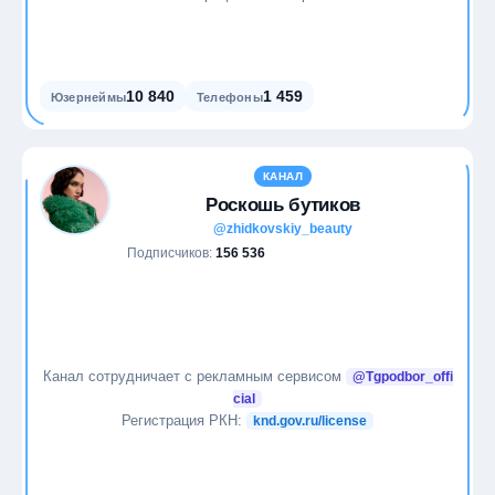
10 840
1 459
Юзернеймы
Телефоны
КАНАЛ
Роскошь бутиков
@zhidkovskiy_beauty
Подписчиков:
156 536
Канал сотрудничает с рекламным сервисом
@Tgpodbor_offi
cial
Регистрация РКН:
knd.gov.ru/license