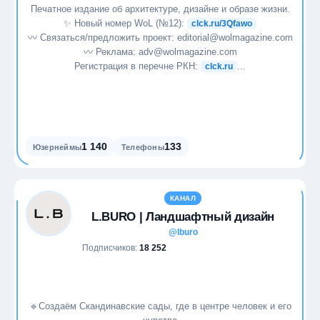
Печатное издание об архитектуре, дизайне и образе жизни.
✨ Новый номер WoL (№12):
clck.ru/3Qfawo
〰️ Связаться/предложить проект: editorial@wolmagazine.com
〰️ Реклама: adv@wolmagazine.com
Регистрация в перечне РКН:
...
clck.ru
1 140
133
Юзернеймы
Телефоны
КАНАЛ
L.BURO | Ландшафтный дизайн
@lburo
Подписчиков:
18 252
🔹Создаём Скандинавские сады, где в центре человек и его