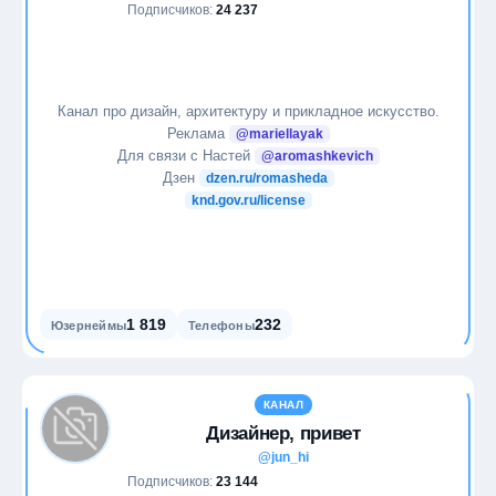
Подписчиков:
24 237
Канал про дизайн, архитектуру и прикладное искусство.
Реклама
@mariellayak
Для связи с Настей
@aromashkevich
Дзен
dzen.ru/romasheda
knd.gov.ru/license
1 819
232
Юзернеймы
Телефоны
КАНАЛ
Дизайнер, привет
@jun_hi
Подписчиков:
23 144