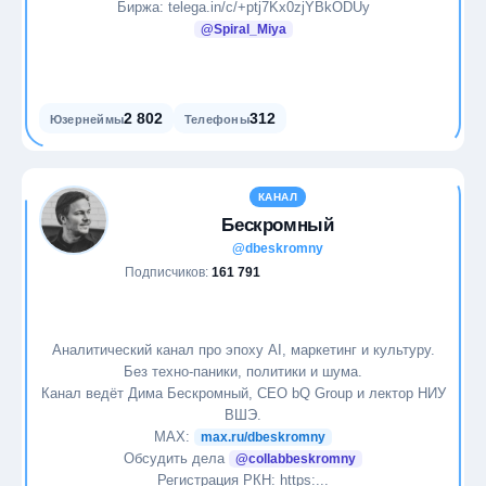
Биржа: telega.in/c/+ptj7Kx0zjYBkODUy
@Spiral_Miya
2 802
312
Юзернеймы
Телефоны
КАНАЛ
Бескромный
@dbeskromny
Подписчиков:
161 791
Аналитический канал про эпоху AI, маркетинг и культуру.
Без техно-паники, политики и шума.
Канал ведёт Дима Бескромный, CEO bQ Group и лектор НИУ
ВШЭ.
MAX:
max.ru/dbeskromny
Обсудить дела
@collabbeskromny
Регистрация РКН: https:...