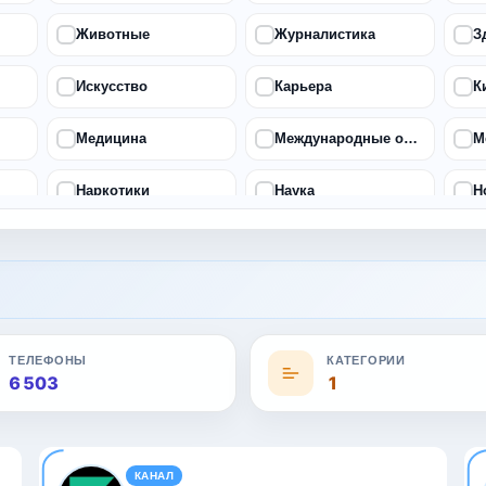
Животные
Журналистика
З
Искусство
Карьера
К
Медицина
Международные отношения
М
Наркотики
Наука
Н
Политика
Природа
П
Путешествия
Развлечения
С
Театр
Технологии
Ф
ТЕЛЕФОНЫ
КАТЕГОРИИ
6 503
1
Эротика
Языки
КАНАЛ