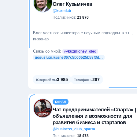
Олег Кузьмичев
@kuzmlab
Подписчиков:
23 870
Блог частного инвестора с научным подходом. к.т.н.,
инженер
Связь со мной:
@kuzmichev_oleg
gosuslugi.ru/snet/67c5b00525b58f3d…
3 985
267
Юзернеймы
Телефоны
КАНАЛ
Чат предпринимателей «Спарта» |
объявления и возможности для
развития бизнеса и стартапов
@business_club_sparta
Подписчиков:
18 478