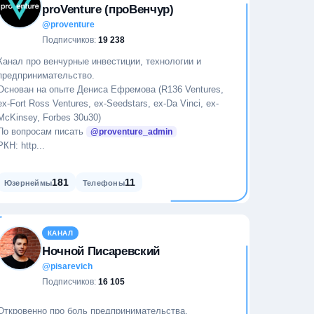
proVenture (проВенчур)
@proventure
Подписчиков:
19 238
Канал про венчурные инвестиции, технологии и
предпринимательство.
Основан на опыте Дениса Ефремова (R136 Ventures,
ex-Fort Ross Ventures, ex-Seedstars, ex-Da Vinci, ex-
McKinsey, Forbes 30u30)
По вопросам писать
@proventure_admin
РКН: http...
181
11
Юзернеймы
Телефоны
КАНАЛ
Ночной Писаревский
@pisarevich
Подписчиков:
16 105
Откровенно про боль предпринимательства.