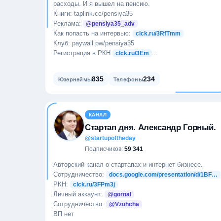
расходы. И я вышел на пенсию.
Книги: taplink.cc/pensiya35
Реклама:
@pensiya35_adv
Как попасть на интервью:
clck.ru/3RfTmm
Клуб: paywall.pw/pensiya35
Регистрация в РКН
...
clck.ru/3Em
835
234
Юзернеймы
Телефоны
КАНАЛ
Стартап дня. Александр Горный.
@startupoftheday
Подписчиков:
59 341
Авторский канал о стартапах и интернет-бизнесе.
Сотрудничество:
docs.google.com/presentation/d/1BF…
РКН:
clck.ru/3FPm3j
Личный аккаунт:
@gornal
Сотрудничество:
@Vzuhcha
ВП нет