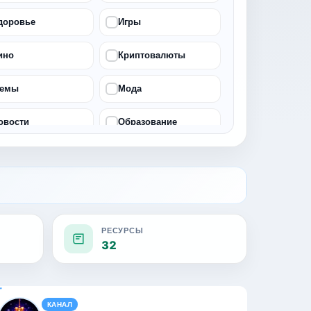
доровье
Игры
ино
Криптовалюты
емы
Мода
овости
Образование
рограммирование
Продажи
аморазвитие
Социальные сети
инансы
Фитнес
РЕСУРСЫ
32
КАНАЛ