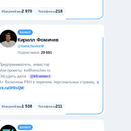
2 970
218
Юзернеймы
Телефоны
КАНАЛ
Кирилл Фомичев
@fomichevkirill
Подписчиков:
29 691
Предприниматель, инвестор
Мои проекты: kirillfomichev.ru
Обсудить дела:
@kfconnect
А+ Включена РКН в перечень персональных страниц
c
lck.ru/3FRsQW
1 538
211
Юзернеймы
Телефоны
КАНАЛ