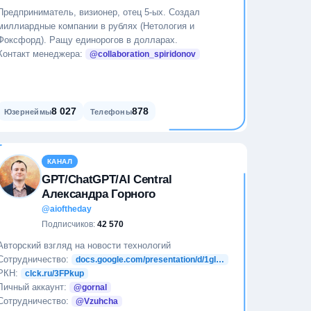
Предприниматель, визионер, отец 5-ых. Создал
миллиардные компании в рублях (Нетология и
Фоксфорд). Ращу единорогов в долларах.
Контакт менеджера:
@collaboration_spiridonov
8 027
878
Юзернеймы
Телефоны
КАНАЛ
GPT/ChatGPT/AI Central
Александра Горного
@aioftheday
Подписчиков:
42 570
Авторский взгляд на новости технологий
Сотрудничество:
docs.google.com/presentation/d/1gl…
РКН:
clck.ru/3FPkup
Личный аккаунт:
@gornal
Сотрудничество:
@Vzuhcha