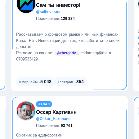
Сам ты инвестор!
@selfinvestor
Подписчиков:
129 334
Рассказываем о фондовом рынке и личных финансах.
Канал РБК Инвестиций для тех, кто заботится о своих
деньгах.
Реклама на канале:
, reklamatg@rbc.ru
@rbctgadv
6709533429
5 048
354
Юзернеймы
Телефоны
КАНАЛ
Оскар Хартманн
@Oskar_Hartmann
Подписчиков:
93 761
Охотник за единорогами.