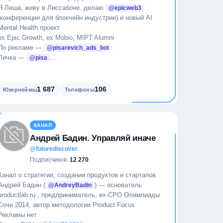
Я Леша, живу в Лиссабоне, делаю
@epicweb3
(конференции для блокчейн индустрии) и новый AI
Mental Health проект
ex Epic Growth, ex Mobio, MIPT Alumni
По рекламе —
@pisarevich_ads_bot
Личка —
...
@pisa
1 687
106
Юзернеймы
Телефоны
КАНАЛ
Андрей Бадин. Управляй иначе
@futurediscover
Подписчиков:
12 270
Канал о стратегии, создании продуктов и стартапов
Андрей Бадин (
) — основатель
@AndreyBadin
productlab.ru , предприниматель, ex-CPO Олимпиады
Сочи 2014, автор методологии Product Focus
Рекламы нет