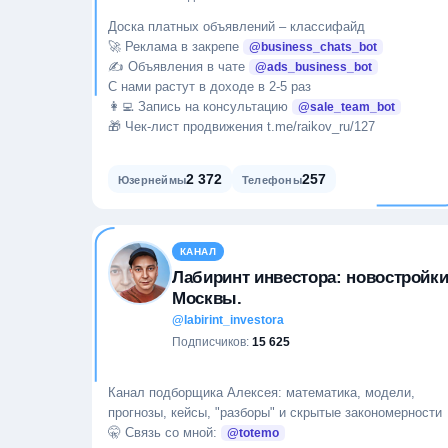
Доска платных объявлений – классифайд
🚀 Реклама в закрепе
@business_chats_bot
✍️ Объявления в чате
@ads_business_bot
С нами растут в доходе в 2-5 раз
👩‍💻 Запись на консультацию
@sale_team_bot
🎁 Чек-лист продвижения t.me/raikov_ru/127
2 372
257
Юзернеймы
Телефоны
КАНАЛ
Лабиринт инвестора: новостройк
Москвы.
@labirint_investora
Подписчиков:
15 625
Канал подборщика Алексея: математика, модели,
прогнозы, кейсы, "разборы" и скрытые закономерности
🤫 Связь со мной:
@totemo