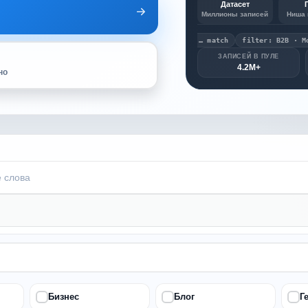
Датасет
Миллионы записей
Ниша 
scan @channel … match
filter: B2B · Москва
ЗАПИСЕЙ В ПУЛЕ
4.2M+
но
Бизнес
Блог
Г