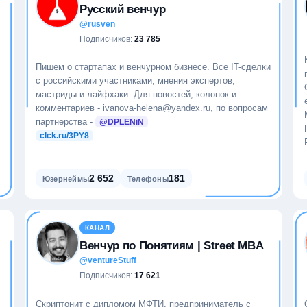
Русский венчур
@rusven
Подписчиков:
23 785
Пишем о стартапах и венчурном бизнесе. Все IT-сделки
с российскими участниками, мнения экспертов,
мастриды и лайфхаки. Для новостей, колонок и
комментариев - ivanova-helena@yandex.ru, по вопросам
партнерства -
@DPLENiN
...
clck.ru/3PY8
2 652
181
Юзернеймы
Телефоны
КАНАЛ
Венчур по Понятиям | Street MBA
@ventureStuff
Подписчиков:
17 621
Скриптонит с дипломом МФТИ, предприниматель с