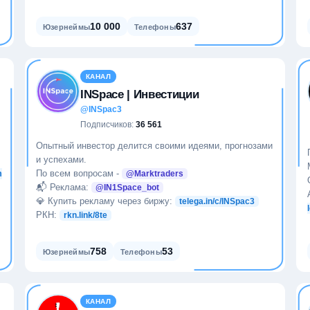
10 000
637
Юзернеймы
Телефоны
КАНАЛ
INSpace | Инвестиции
@INSpac3
Подписчиков:
36 561
Опытный инвестор делится своими идеями, прогнозами
и успехами.
По всем вопросам -
m
@Marktraders
📬 Реклама:
@IN1Space_bot
💎 Купить рекламу через биржу:
telega.in/c/INSpac3
РКН:
rkn.link/8te
758
53
Юзернеймы
Телефоны
КАНАЛ