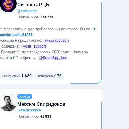
Сигналы РЦБ
@cbrstocks
Подписчиков:
124 728
Инфоаналитика для трейдеров и инвесторов. О нас:
t.
me/cbrstocks/61357
Реклама и продвижение:
@signalstiven
Поддержка:
@cbr_support
❗️ Продукт #1 для трейдеров с 2020 года: Шпион за
рынком РФ и Крипты:
.
@StockSpy_bot
1 830
179
Юзернеймы
Телефоны
КАНАЛ
Максим Спиридонов
@mspiridonov
Подписчиков:
61 838