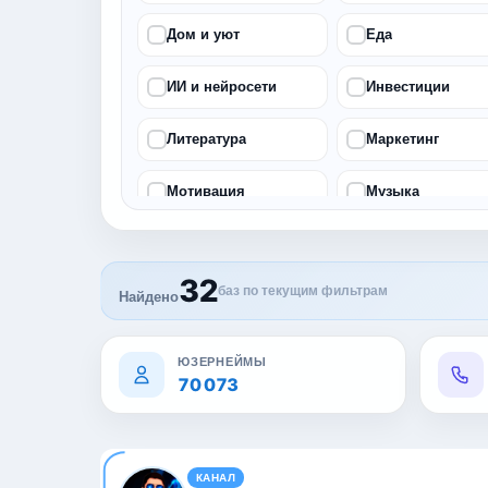
Дом и уют
Еда
ИИ и нейросети
Инвестиции
Литература
Маркетинг
Мотивация
Музыка
Общество
Питание
32
баз по текущим фильтрам
Продуктивность
Психология
Найдено
Спорт
Стартапы
ЮЗЕРНЕЙМЫ
70 073
Фотография
Экономика
КАНАЛ