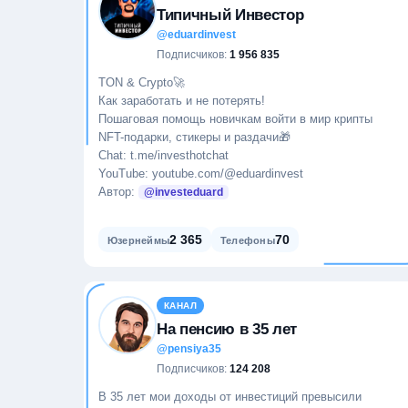
Типичный Инвестор
@eduardinvest
Подписчиков:
1 956 835
TON & Crypto🚀
Как заработать и не потерять!
Пошаговая помощь новичкам войти в мир крипты
NFT-подарки, стикеры и раздачи🎁
Chat: t.me/investhotchat
YouTube: youtube.com/@eduardinvest
Автор:
@investeduard
2 365
70
Юзернеймы
Телефоны
КАНАЛ
На пенсию в 35 лет
@pensiya35
Подписчиков:
124 208
В 35 лет мои доходы от инвестиций превысили