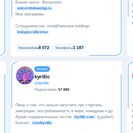
Бизнес-ангел. Филантроп.
unicornfellowship.ru
Мои программы
Сотрудничество: irina@hartmann.holdings
knd.gov.ru/license
8 072
1 187
Юзернеймы
Телефоны
КАНАЛ
kyrillic
@kyrillic
Подписчиков:
57 890
Пишу о том, что нельзя нагуглить про стартапы,
эмиграцию, востребованность в мире, номадизм и др.
Архив содержательных постов
(удобно!)
kyrillic.com
Контакт
t.me/kyrillic