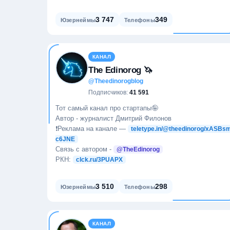
3 747
349
Юзернеймы
Телефоны
КАНАЛ
The Edinorog 🦄
@Theedinorogblog
Подписчиков:
41 591
Тот самый канал про стартапы🤪
Автор - журналист Дмитрий Филонов
❗️Реклама на канале —
teletype.in/@theedinorog/xASBs
c6JNE
Связь с автором -
@TheEdinorog
РКН:
clck.ru/3PUAPX
3 510
298
Юзернеймы
Телефоны
КАНАЛ