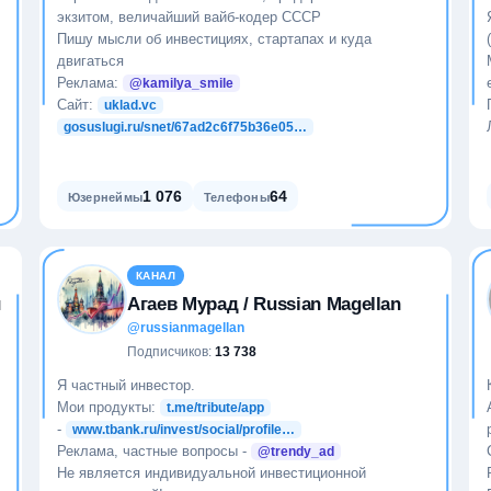
экзитом, величайший вайб-кодер СССР
Пишу мысли об инвестициях, стартапах и куда
двигаться
Реклама:
@kamilya_smile
Сайт:
uklad.vc
gosuslugi.ru/snet/67ad2c6f75b36e05…
1 076
64
Юзернеймы
Телефоны
КАНАЛ
и
Агаев Мурад / Russian Magellan
@russianmagellan
Подписчиков:
13 738
Я частный инвестор.
Мои продукты:
t.me/tribute/app
-
www.tbank.ru/invest/social/profile…
Реклама, частные вопросы -
@trendy_ad
Не является индивидуальной инвестиционной