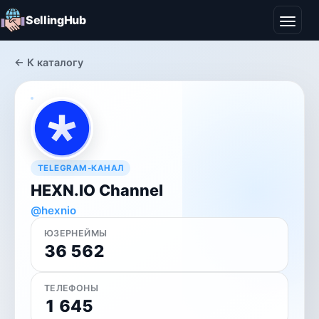
SellingHub
← К каталогу
TELEGRAM-КАНАЛ
HEXN.IO Channel
@hexnio
ЮЗЕРНЕЙМЫ
36 562
ТЕЛЕФОНЫ
1 645