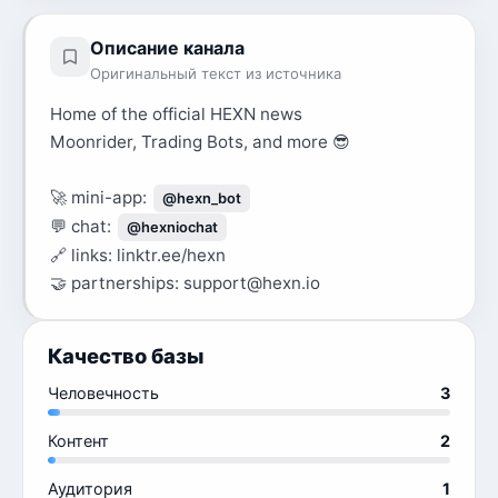
Описание канала
Оригинальный текст из источника
Home of the official HEXN news
Moonrider, Trading Bots, and more 😎
🚀 mini-app:
@hexn_bot
💬 chat:
@hexniochat
🔗 links: linktr.ee/hexn
🤝 partnerships: support@hexn.io
Качество базы
Человечность
3
Контент
2
Аудитория
1