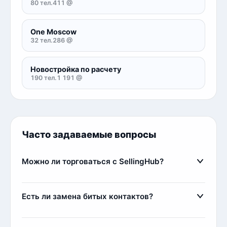
80 тел.
411 @
One Moscow
32 тел.
286 @
Новостройка по расчету
190 тел.
1 191 @
Часто задаваемые вопросы
Можно ли торговаться с SellingHub?
Да, мы относимся с заботой к каждому клиенту,
поэтому идем на уступки, если клиент
Есть ли замена битых контактов?
постоянный или покупает большой объем
контактов. Самым любимым клиентам мы можем
Да, наша команда всегда старается лояльно
выдавать дополнительные контакты в качестве
подходить к клиентам. Если вы приобрели базу