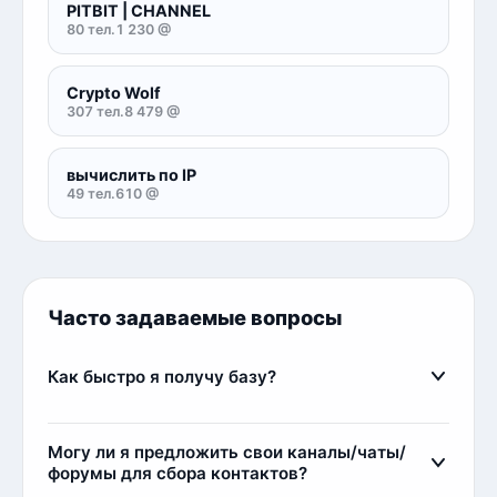
PITBIT | CHANNEL
80 тел.
1 230 @
Crypto Wolf
307 тел.
8 479 @
вычислить по IP
49 тел.
610 @
Часто задаваемые вопросы
Как быстро я получу базу?
Сразу после оплаты вы получите базу мгновенно.
Менеджер проверит оплату и сразу выдаст
Могу ли я предложить свои каналы/чаты/
ссылку на скачивание базы. Обычно это занимает
форумы для сбора контактов?
несколько минут.