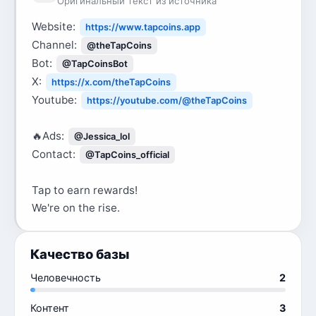
Оригинальный текст из источника
Website:
https://www.tapcoins.app
Channel:
@theTapCoins
Bot:
@TapCoinsBot
X:
https://x.com/theTapCoins
Youtube:
https://youtube.com/@theTapCoins
🔥Ads:
@Jessica_lol
Contact:
@TapCoins_official
Tap to earn rewards!
We're on the rise.
Качество базы
Человечность
2
Контент
3