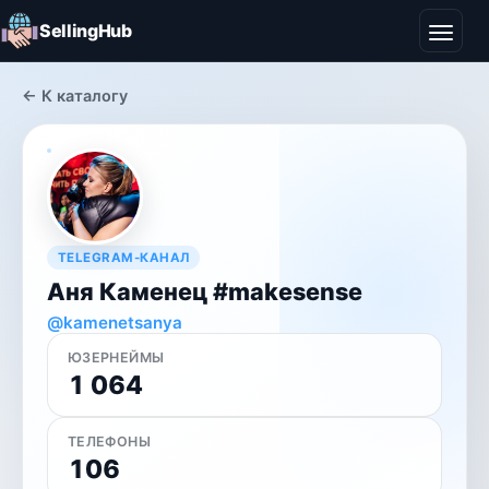
SellingHub
← К каталогу
TELEGRAM-КАНАЛ
Аня Каменец #makesense
@kamenetsanya
ЮЗЕРНЕЙМЫ
1 064
ТЕЛЕФОНЫ
106