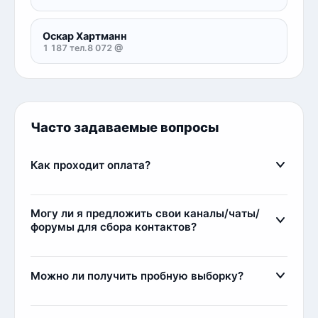
Оскар Хартманн
1 187 тел.
8 072 @
Часто задаваемые вопросы
Как проходит оплата?
Оплата осуществляется через сервис FreeKassa.
Мы поддерживаем оплату банковскими картами,
Могу ли я предложить свои каналы/чаты/
электронными деньгами и криптовалютой.
форумы для сбора контактов?
Комиссия составляет 11%, например, при покупке
Да, вы можете предложить свои источники для
базы за 1000 рублей вы платите 1110 рублей.
парсинга. Есть два варианта сотрудничества:
Можно ли получить пробную выборку?
1) Мы парсим и выкладываем контакты у себя,
стоимость от 1 до 25 рублей за лид.
Да, мы предоставляем пробные выборки